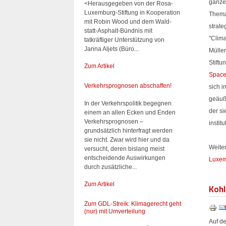
ganze
<Herausgegeben von der Rosa-
Luxemburg-Stiftung in Kooperation
Thema 
mit Robin Wood und dem Wald-
strat
statt-Asphalt-Bündnis mit
"Clim
tatkräftiger Unterstützung von
Janna Aljets (Büro...
Müller
Stiftu
Zum Artikel
Spac
Verkehrsprognosen abschaffen!
sich 
geäuß
In der Verkehrspolitik begegnen
der si
einem an allen Ecken und Enden
Verkehrsprognosen –
instit
grundsätzlich hinterfragt werden
sie nicht. Zwar wird hier und da
Weiter
versucht, deren bislang meist
entscheidende Auswirkungen
Luxem
durch zusätzliche...
Zum Artikel
Kohl
Zum GDL-Streik: Klimagerecht geht
(nur) mit Umverteilung
Auf d