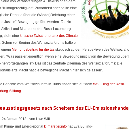
 Serie von Veranstaltungen & Diskussionen dem
"Klimagerechtigkeit". Zuvorderst aber sollte eine
egische Debatte über die (Wieder)Belebung einer
ate Justice"-Bewegung geführt werden. Tadzio
, Aktivist und Mitarbeiter der Rosa-Luxemburg-
ng, zieht eine
kritische Zwischenbilanz des Climate
e
. Schon vor Beginn des Weltsozialforums hatte er
in einem
Meinungsbeitrag für die taz
skeptisch zu den Perspektiven des Weltsozialf
ert.
"Was passiert eigentlich, wenn eine Bewegungsinstitution die Bewegung überl
e hervorgegangen ist? Das ist das zentrale Dilemma des Weltsozialforums: Die
utionalisierte Macht hat die bewegliche Macht hinter sich gelassen".
e Berichte vom Weltsozialform in Tunis finden sich auf dem
WSF-Blog der Rosa-
burg-Stiftung
.
eausstiegsgesetz nach Scheitern des EU-Emissionshande
24 Januar 2013
von Uwe Witt
em Klima- und Energieportal
klimaretter.info
hat Eva Bulling-