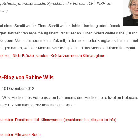
g-Schröter, umweltpolitische Sprecherin der Fraktion DIE LINKE. im
stag
nd einen Schritt weiter. Einen Schritt weiter dahin, Hamburg oder Lübeck
igen Jahrzehnten regelmäßig überflutet zu sehen. Einen Schritt weiter dabei, Bran
steppen. Vor allem aber in eine Zukunft, in der Indien oder Bangladesch immer me
lagen haben, weil der Monsun verrückt spielt und das Meer die Küsten überspült.
rlesen: Nicht Brücke, sondern Krücke zum neuen Klimaregime
-Blog von Sabine Wils
10 Dezember 2012
 Wils, Mitglied des Europäischen Parlaments und Mitglied der offiziellen Delegati
f der UN-Klimakonferenz berichtet aus Doha:
ezember: Renditemodell Klimawandel (erschienen bei klimaretter.info)
ezember: Altmaiers Rede