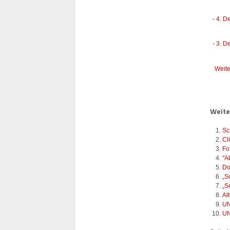
-
4. D
-
3. D
Weite
Weiter
Sc
Cl
Fo
"A
Do
„S
„S
Al
UN
UN