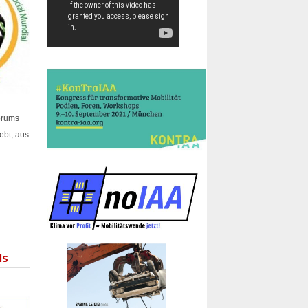
orums
ebt, aus
ls