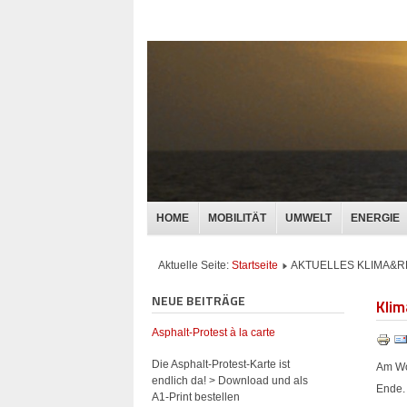
HOME
MOBILITÄT
UMWELT
ENERGIE
Aktuelle Seite:
Startseite
AKTUELLES KLIMA&
NEUE BEITRÄGE
Klim
Asphalt-Protest à la carte
Die Asphalt-Protest-Karte ist
Am Wo
endlich da! > Download und als
Ende.
A1-Print bestellen