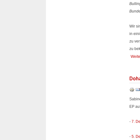
Bullin
Bunde
Wir si
in ein
zu ver
zu bek
Weite
Doha
Sabine
EP au
-
7. D
-
5. D