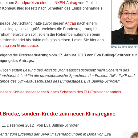
ter einen
Standpunkt zu einem LINKEN-Antrag
veröffentlicht,
in Kohleaustiegsgesetz nach Scheitern des Emissionshandels
.
peace Deutschland hatte zuvor diesen
Antrag
nach einem
ausstiegsgesetz begrüßt, welches die Bundesregierung bis
rühjahr erarbeiten soll, sofern die Reformbemühungen beim
issionshandel bis dahin erfolglos bleiben. Lesen Sie hier den
intrag von Greenpeace
.
Eva Bulling-Schröt
olgend die Presseerklärung vom 17. Januar 2013 von Eva Bulling-Schröter zur
ingung des Antrags:
eutigen ersten Lesung des Antrags „Kohleausstiegsgesetz nach Scheitern des
ionshandels“ erklärt die umweltpolitische Sprecherin der Fraktion DIE LINKE und
tzende des Umweltausschusses des Bundestages, Eva Bulling-Schröter:
rlesen: Kohleausstiegsgesetz nach Scheitern des EU-Emissionshandels
t Brücke, sondern Krücke zum neuen Klimaregime
11 Dezember 2012
von Eva Bulling-Schröter
ntar zum Ergebnis der UN-Klimaverhandlungen in Doha von Eva