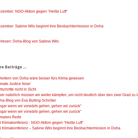
ezember: NGO-Aktion gegen “Heiße Luft”
ezember: Sabine Wils beginnt ihre Beobachtermission in Doha
rlesen: Doha-Blog von Sabine Wils
e Beiträge ...
heitern von Doha wäre besser fürs Klima gewesen
imate Justice Now!
rtschritte nicht in Sicht
ber natürlich müssen wir weiter kämpfen, um nicht deutlich über den zwei Grad zu 
ha-Blog von Eva Bulling-Schröter
ogar wenn wir vorwärts gehen, gehen wir zurück“
ogar wenn wir vorwärts gehen, gehen wir zurück“
tmaiers Rede
 Klimakonferenz - NGO-Aktion gegen “Heiße Luft”
 Klimakonferenz – Sabine Wils beginnt ihre Beobachtermission in Doha