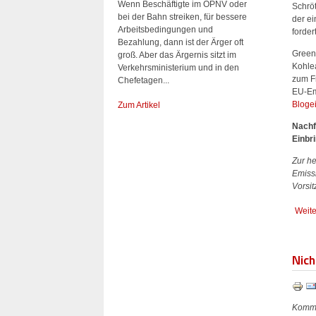
Wenn Beschäftigte im ÖPNV oder
Schrö
bei der Bahn streiken, für bessere
der e
Arbeitsbedingungen und
fordert
Bezahlung, dann ist der Ärger oft
Green
groß. Aber das Ärgernis sitzt im
Kohle
Verkehrsministerium und in den
zum F
Chefetagen...
EU-Em
Bloge
Zum Artikel
Nachf
Einbr
Zur h
Emiss
Vorsi
Weite
Nich
Komme