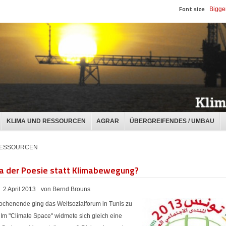
Font size
Bigge
KLIMA UND RESSOURCEN
AGRAR
ÜBERGREIFENDES / UMBAU
RESSOURCEN
a der Poesie statt Klimabewegung?
2 April 2013
von Bernd Brouns
chenende ging das Weltsozialforum in Tunis zu
 Im "Climate Space" widmete sich gleich eine