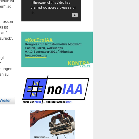
heute ist
en“, so
teressen
s ist
 auf
zurück".
rgt
n
nkungen
en zu
Weiter