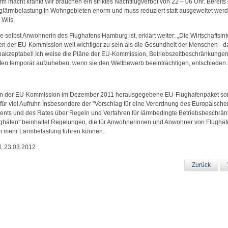
rm macht krank! Wir brauchen ein striktes Nachtflugverbot von 22 – 06 Uhr. Bereits 
uglärmbelastung in Wohngebieten enorm und muss reduziert statt ausgeweitet werd
 Wils.
ie selbst Anwohnerin des Flughafens Hamburg ist, erklärt weiter: „Die Wirtschaftsin
en der EU-Kommission weit wichtiger zu sein als die Gesundheit der Menschen - da
 inakzeptabel! Ich weise die Pläne der EU-Kommission, Betriebszeitbeschränkungen
fen temporär aufzuheben, wenn sie den Wettbewerb beeinträchtigen, entschieden 
n der EU-Kommission im Dezember 2011 herausgegebene EU-Flughafenpaket so
 für viel Aufruhr. Insbesondere der "Vorschlag für eine Verordnung des Europäische
ents und des Rates über Regeln und Verfahren für lärmbedingte Betriebsbeschrä
ughäfen" beinhaltet Regelungen, die für Anwohnerinnen und Anwohner von Flughäf
ch mehr Lärmbelastung führen können.
l, 23.03.2012
Zurück