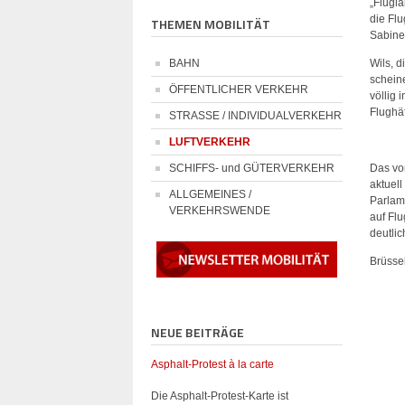
„Fluglä
die Fl
THEMEN MOBILITÄT
Sabine
BAHN
Wils, d
schein
ÖFFENTLICHER VERKEHR
völlig
Flughä
STRASSE / INDIVIDUALVERKEHR
LUFTVERKEHR
SCHIFFS- und GÜTERVERKEHR
Das vo
aktuell
ALLGEMEINES /
Parlam
VERKEHRSWENDE
auf Fl
deutli
Brüsse
NEUE BEITRÄGE
Asphalt-Protest à la carte
Die Asphalt-Protest-Karte ist