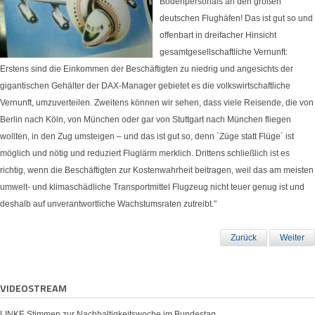
Bodenpersonals an den großen
deutschen Flughäfen! Das ist gut so und
offenbart in dreifacher Hinsicht
gesamtgesellschaftliche Vernunft:
Erstens sind die Einkommen der Beschäftigten zu niedrig und angesichts der
gigantischen Gehälter der DAX-Manager gebietet es die volkswirtschaftliche
Vernunft, umzuverteilen. Zweitens können wir sehen, dass viele Reisende, die von
Berlin nach Köln, von München oder gar von Stuttgart nach München fliegen
wollten, in den Zug umsteigen – und das ist gut so, denn `Züge statt Flüge´ ist
möglich und nötig und reduziert Fluglärm merklich. Drittens schließlich ist es
richtig, wenn die Beschäftigten zur Kostenwahrheit beitragen, weil das am meisten
umwelt- und klimaschädliche Transportmittel Flugzeug nicht teuer genug ist und
deshalb auf unverantwortliche Wachstumsraten zutreibt."
Zurück
Weiter
VIDEOSTREAM
LINKE Stimmen zur Nachhaltigkeitswoche im Bundestag