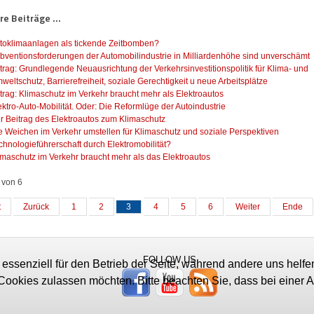
e Beiträge ...
toklimaanlagen als tickende Zeitbomben?
bventionsforderungen der Automobilindustrie in Milliardenhöhe sind unverschämt
trag: Grundlegende Neuausrichtung der Verkehrsinvestitionspolitik für Klima- und
weltschutz, Barrierefreiheit, soziale Gerechtigkeit u neue Arbeitsplätze
trag: Klimaschutz im Verkehr braucht mehr als Elektroautos
ektro-Auto-Mobilität. Oder: Die Reformlüge der Autoindustrie
r Beitrag des Elektroautos zum Klimaschutz
e Weichen im Verkehr umstellen für Klimaschutz und soziale Perspektiven
chnologieführerschaft durch Elektromobilität?
imaschutz im Verkehr braucht mehr als das Elektroautos
 von 6
t
Zurück
1
2
3
4
5
6
Weiter
Ende
FOLLOW US
 essenziell für den Betrieb der Seite, während andere uns helf
 Cookies zulassen möchten. Bitte beachten Sie, dass bei einer 