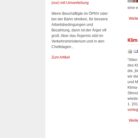
(nur) mit Umverteilung
eine e
Wenn Beschäftigte im ÖPNV oder
Weite
bei der Bahn streiken, für bessere
Arbeitsbedingungen und
Bezahlung, dann ist der Ärger oft
groß. Aber das Ärgernis sitzt im
Klim
Verkehrsministerium und in den
Chefetagen...
Zum Artikel
"Allen
des K
die „f
wir di
und M
Klima
Stress
wieder
1. 20
vorle
Weite