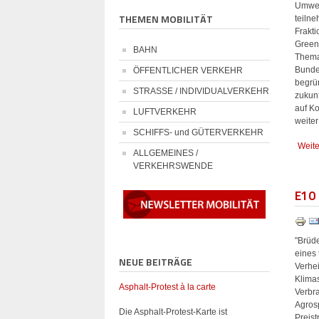
Umwel
THEMEN MOBILITÄT
teilne
Frakt
Green
BAHN
Thema
Bunde
ÖFFENTLICHER VERKEHR
begrün
STRASSE / INDIVIDUALVERKEHR
zukunf
auf K
LUFTVERKEHR
weiter
SCHIFFS- und GÜTERVERKEHR
Weite
ALLGEMEINES /
VERKEHRSWENDE
E10 
"Brüde
eines 
NEUE BEITRÄGE
Verhei
Klima
Asphalt-Protest à la carte
Verbra
Agros
Die Asphalt-Protest-Karte ist
Preist