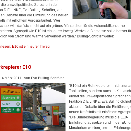
t die umweltpolitische Sprecherin der
on DIE LINKE, Eva Bulling-Schröter, zur
llen Debatte über die Einführung des neuen
toffs mit erhöhtem Agrospritanteil. "Wer
chutz will, darf sich nicht auf ein grünes Mäntelchen für die Automobilkonzerne
trieren. Agrosprit wie E10 ist ein teurer Irrweg. Wertvolle Biomasse sollte besser fü
ktion von Strom und Wärme verwendet werden.“ Bulling-Schröter weiter:
rlesen: E10 ist ein teurer Irrweg
krepierer E10
4 März 2011
von Eva Bulling-Schröter
"E10 ist ein Rohrkrepierer – nicht nur 
Tankstellen, sondern auch im Klimasch
erklärt die umweltpolitische Sprecherin
Fraktion DIE LINKE, Eva Bulling-Schröt
aktuellen Debatte über die Einführung
neuen Kraftstoffs mit erhöhtem Agrospri
"Die Bundesregierung muss die E10-
Einführung aussetzen und in der EU fü
Moratorium werben, um die Erfahrung