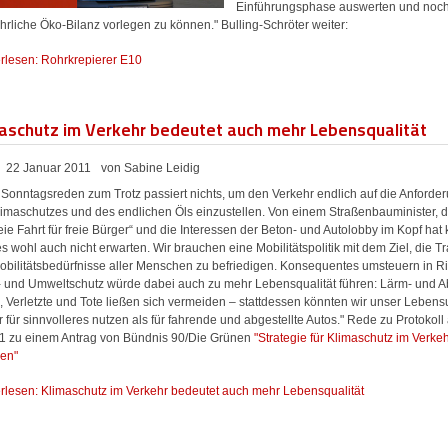
Einführungsphase auswerten und noc
hrliche Öko-Bilanz vorlegen zu können." Bulling-Schröter weiter:
rlesen: Rohrkrepierer E10
aschutz im Verkehr bedeutet auch mehr Lebensqualität
22 Januar 2011
von Sabine Leidig
 Sonntagsreden zum Trotz passiert nichts, um den Verkehr endlich auf die Anforde
limaschutzes und des endlichen Öls einzustellen. Von einem Straßenbauminister, d
reie Fahrt für freie Bürger“ und die Interessen der Beton- und Autolobby im Kopf ha
es wohl auch nicht erwarten. Wir brauchen eine Mobilitätspolitik mit dem Ziel, die T
obilitätsbedürfnisse aller Menschen zu befriedigen. Konsequentes umsteuern in R
- und Umweltschutz würde dabei auch zu mehr Lebensqualität führen: Lärm- und 
, Verletzte und Tote ließen sich vermeiden – stattdessen könnten wir unser Leben
 für sinnvolleres nutzen als für fahrende und abgestellte Autos." Rede zu Protokoll
11 zu einem Antrag von Bündnis 90/Die Grünen
"Strategie für Klimaschutz im Verke
gen"
rlesen: Klimaschutz im Verkehr bedeutet auch mehr Lebensqualität