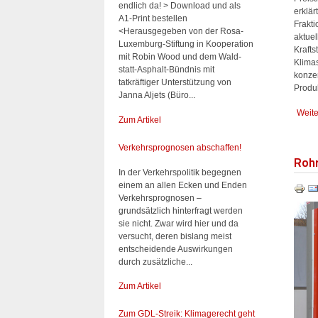
endlich da! > Download und als
erklär
A1-Print bestellen
Frakti
<Herausgegeben von der Rosa-
aktue
Luxemburg-Stiftung in Kooperation
Krafts
mit Robin Wood und dem Wald-
Klimas
statt-Asphalt-Bündnis mit
konzen
tatkräftiger Unterstützung von
Produ
Janna Aljets (Büro...
Weite
Zum Artikel
Verkehrsprognosen abschaffen!
Rohr
In der Verkehrspolitik begegnen
einem an allen Ecken und Enden
Verkehrsprognosen –
grundsätzlich hinterfragt werden
sie nicht. Zwar wird hier und da
versucht, deren bislang meist
entscheidende Auswirkungen
durch zusätzliche...
Zum Artikel
Zum GDL-Streik: Klimagerecht geht