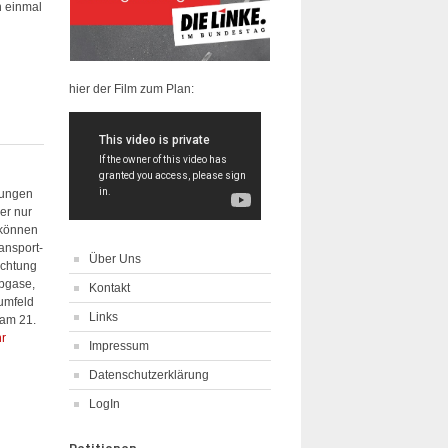
h einmal
hier der Film zum Plan:
rungen
er nur
t können
ransport-
Über Uns
ichtung
Abgase,
Kontakt
sumfeld
Links
 am 21.
hr
Impressum
Datenschutzerklärung
LogIn
Petitionen