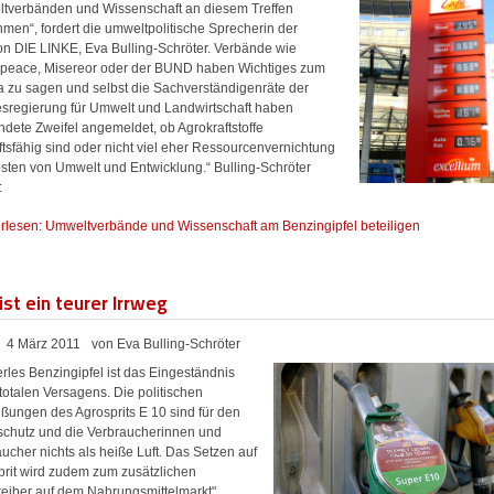
tverbänden und Wissenschaft an diesem Treffen
hmen“, fordert die umweltpolitische Sprecherin der
ion DIE LINKE, Eva Bulling-Schröter. Verbände wie
peace, Misereor oder der BUND haben Wichtiges zum
 zu sagen und selbst die Sachverständigenräte der
sregierung für Umwelt und Landwirtschaft haben
dete Zweifel angemeldet, ob Agrokraftstoffe
tsfähig sind oder nicht viel eher Ressourcenvernichtung
osten von Umwelt und Entwicklung.“ Bulling-Schröter
:
rlesen: Umweltverbände und Wissenschaft am Benzingipfel beteiligen
ist ein teurer Irrweg
4 März 2011
von Eva Bulling-Schröter
rles Benzingipfel ist das Eingeständnis
totalen Versagens. Die politischen
ßungen des Agrosprits E 10 sind für den
schutz und die Verbraucherinnen und
ucher nichts als heiße Luft. Das Setzen auf
prit wird zudem zum zusätzlichen
reiber auf dem Nahrungsmittelmarkt",