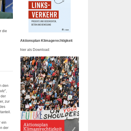
r die
Aktionsplan Klimagerechtigkeit
hier als Download:
an den
utz",
 der
er, zur
 des
tanteil.
r ein
en der