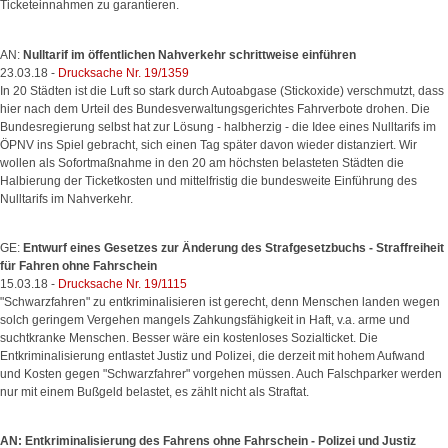
Ticketeinnahmen zu garantieren.
AN:
Nulltarif im öffentlichen Nahverkehr schrittweise einführen
23.03.18 -
Drucksache Nr. 19/1359
In 20 Städten ist die Luft so stark durch Autoabgase (Stickoxide) verschmutzt, dass
hier nach dem Urteil des Bundesverwaltungsgerichtes Fahrverbote drohen. Die
Bundesregierung selbst hat zur Lösung - halbherzig - die Idee eines Nulltarifs im
ÖPNV ins Spiel gebracht, sich einen Tag später davon wieder distanziert. Wir
wollen als Sofortmaßnahme in den 20 am höchsten belasteten Städten die
Halbierung der Ticketkosten und mittelfristig die bundesweite Einführung des
Nulltarifs im Nahverkehr.
GE:
Entwurf eines Gesetzes zur Änderung des Strafgesetzbuchs - Straffreiheit
für Fahren ohne Fahrschein
15.03.18 -
Drucksache Nr. 19/1115
"Schwarzfahren" zu entkriminalisieren ist gerecht, denn Menschen landen wegen
solch geringem Vergehen mangels Zahkungsfähigkeit in Haft, v.a. arme und
suchtkranke Menschen. Besser wäre ein kostenloses Sozialticket. Die
Entkriminalisierung entlastet Justiz und Polizei, die derzeit mit hohem Aufwand
und Kosten gegen "Schwarzfahrer" vorgehen müssen. Auch Falschparker werden
nur mit einem Bußgeld belastet, es zählt nicht als Straftat.
AN: Entkriminalisierung des Fahrens ohne Fahrschein - Polizei und Justiz