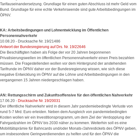
Tarifauseinandersetzung. Grundlage für einen guten Abschluss ist mehr Geld vom
Bund. Grundlage für eine echte Verkehrswende sind gute Arbeitsbedingungen im
ÖPNV.
KA: Arbeitsbedingungen und Lohnentwicklung im Öffentlichen
Personennahverkehr
10.08.20 - Drucksache Nr. 19/21486
Antwort der Bundesregierung auf Drs. Nr. 19/22646
Die Beschäftigten haben als Folge der vor 20 Jahren begonnenen
Privatisierungswellen im öffentlichen Personennahverkehr einen Preis bezahlen
müssen. Die Fragestellenden wollen vor dem Hintergrund der anstehenden
Tarifrunde im ÖPNV daher vor der Bundesregierung wissen, wie sich diese
negative Entwicklung im ÖPNV auf die Löhne und Arbeitsbedingungen in den
vergangenen 15 Jahren niedergeschlagen haben.
AN: Rettungsschirm und Zukunftsoffensive für den öffentlichen Nahverkehr
17.06.20 -
Drucksache Nr. 19/20031
Der öffentliche Nahverkehr wird in diesem Jahr pandemiebedingte Verluste von
rund 5-7 Mrd. Euro erleiden. Neben dem Ausgleich von pandemiebedingten
Kosten wollen wir ein Investitionsprogramm, um dem Ziel der Verdopplung der
Fahrgastzahlen im ÖPNV bis 2030 näher zu kommen. Weiterhin soll es eine
Mobilitätsprämie für Bahncards und/oder Monats-/Jahrestickets des ÖPNV geben,
um insbesondere Geringverdienenden zu helfen und für den ÖPNV die