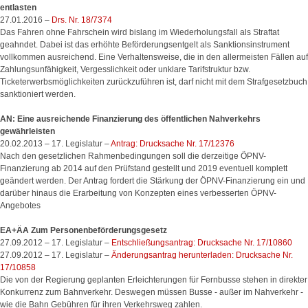
entlasten
27.01.2016 –
Drs. Nr. 18/7374
Das Fahren ohne Fahrschein wird bislang im Wiederholungsfall als Straftat
geahndet. Dabei ist das erhöhte Beförderungsentgelt als Sanktionsinstrument
vollkommen ausreichend. Eine Verhaltensweise, die in den allermeisten Fällen auf
Zahlungsunfähigkeit, Vergesslichkeit oder unklare Tarifstruktur bzw.
Ticketerwerbsmöglichkeiten zurückzuführen ist, darf nicht mit dem Strafgesetzbuch
sanktioniert werden.
AN: Eine ausreichende Finanzierung des öffentlichen Nahverkehrs
gewährleisten
20.02.2013 – 17. Legislatur –
Antrag: Drucksache Nr. 17/12376
Nach den gesetzlichen Rahmenbedingungen soll die derzeitige ÖPNV-
Finanzierung ab 2014 auf den Prüfstand gestellt und 2019 eventuell komplett
geändert werden. Der Antrag fordert die Stärkung der ÖPNV-Finanzierung ein und
darüber hinaus die Erarbeitung von Konzepten eines verbesserten ÖPNV-
Angebotes
EA+ÄA Zum Personenbeförderungsgesetz
27.09.2012 – 17. Legislatur –
Entschließungsantrag: Drucksache Nr. 17/10860
27.09.2012 – 17. Legislatur –
Änderungsantrag herunterladen: Drucksache Nr.
17/10858
Die von der Regierung geplanten Erleichterungen für Fernbusse stehen in direkter
Konkurrenz zum Bahnverkehr. Deswegen müssen Busse - außer im Nahverkehr -
wie die Bahn Gebühren für ihren Verkehrsweg zahlen.