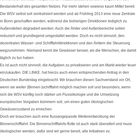
Bestanderhalt des gesamten Netzes. Für mehr stehen sowieso kaum Mittel bereit.
Die WSV selbst soll zentralisiert werden und ab Frühling 2013 eine neue Zentrale
in Bonn geschaffen werden, während die bisherigen Direktionen lediglich zu
Außenstellen degradiert werden. Auch die Ämter und Außenbereiche sollen
reduziert und grundlegend umgestaltet werden. Doch es nicht sinnvoll, den
dezentralen Wasser- und Schifffahrtdirektionen und den Ämtern die Steuerung
wegzunehmen. Niemand kennt die Gewässer besser, als die Menschen, die damit
täglich zu tun haben.
Es ist auch nicht sinnvoll, die Aufgaben zu privatisieren und am Markt wieder teuer
einzukaufen. DIE LINKE. hat hierzu auch einen entsprechenden Antrag in den
Deutschen Bundestag eingebracht. Wir brauchen diesen Sachverstand vor Ort,
wenn sie weiter (Binnen-)schifffahrt möglich machen soll und besonders, wenn
sich die WSV künftig noch stärker um Flussökologie und die Umsetzung
europäischer Vorgaben kümmern soll, um einen guten ökologischen
Gewässerzustand zu erreichen.
Doch wir brauchen auch eine flussangepasste Weiterentwicklung der
Binnenschifffahrt. Die Binnenschifffahrts-flotte ist auch stark überaltert und muss
ökologischer werden, dafür sind wir gerne bereit, alle Initiativen zu