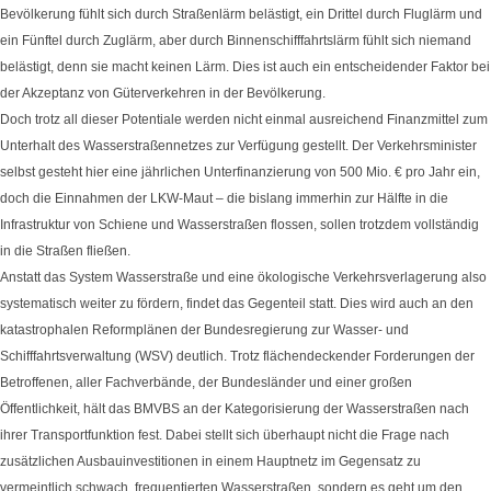
Bevölkerung fühlt sich durch Straßenlärm belästigt, ein Drittel durch Fluglärm und
ein Fünftel durch Zuglärm, aber durch Binnenschifffahrtslärm fühlt sich niemand
belästigt, denn sie macht keinen Lärm. Dies ist auch ein entscheidender Faktor bei
der Akzeptanz von Güterverkehren in der Bevölkerung.
Doch trotz all dieser Potentiale werden nicht einmal ausreichend Finanzmittel zum
Unterhalt des Wasserstraßennetzes zur Verfügung gestellt. Der Verkehrsminister
selbst gesteht hier eine jährlichen Unterfinanzierung von 500 Mio. € pro Jahr ein,
doch die Einnahmen der LKW-Maut – die bislang immerhin zur Hälfte in die
Infrastruktur von Schiene und Wasserstraßen flossen, sollen trotzdem vollständig
in die Straßen fließen.
Anstatt das System Wasserstraße und eine ökologische Verkehrsverlagerung also
systematisch weiter zu fördern, findet das Gegenteil statt. Dies wird auch an den
katastrophalen Reformplänen der Bundesregierung zur Wasser- und
Schifffahrtsverwaltung (WSV) deutlich. Trotz flächendeckender Forderungen der
Betroffenen, aller Fachverbände, der Bundesländer und einer großen
Öffentlichkeit, hält das BMVBS an der Kategorisierung der Wasserstraßen nach
ihrer Transportfunktion fest. Dabei stellt sich überhaupt nicht die Frage nach
zusätzlichen Ausbauinvestitionen in einem Hauptnetz im Gegensatz zu
vermeintlich schwach frequentierten Wasserstraßen, sondern es geht um den