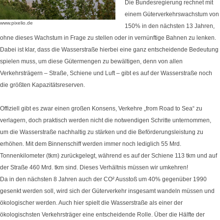
Die Bundesregierung rechnet mit
einem Güterverkehrswachstum von
www.pixelio.de
150% in den nächsten 13 Jahren,
ohne dieses Wachstum in Frage zu stellen oder in vernünftige Bahnen zu lenken.
Dabei ist klar, dass die Wasserstraße hierbei eine ganz entscheidende Bedeutung
spielen muss, um diese Gütermengen zu bewältigen, denn von allen
Verkehrsträgern – Straße, Schiene und Luft – gibt es auf der Wasserstraße noch
die größten Kapazitätsreserven.
Offiziell gibt es zwar einen großen Konsens, Verkehre „from Road to Sea“ zu
verlagern, doch praktisch werden nicht die notwendigen Schritte unternommen,
um die Wasserstraße nachhaltig zu stärken und die Beförderungsleistung zu
erhöhen. Mit dem Binnenschiff werden immer noch lediglich 55 Mrd.
Tonnenkilometer (tkm) zurückgelegt, während es auf der Schiene 113 tkm und auf
der Straße 460 Mrd. tkm sind. Dieses Verhältnis müssen wir umkehren!
Da in den nächsten 8 Jahren auch der CO² Ausstoß um 40% gegenüber 1990
gesenkt werden soll, wird sich der Güterverkehr insgesamt wandeln müssen und
ökologischer werden. Auch hier spielt die Wasserstraße als einer der
ökologischsten Verkehrsträger eine entscheidende Rolle. Über die Hälfte der