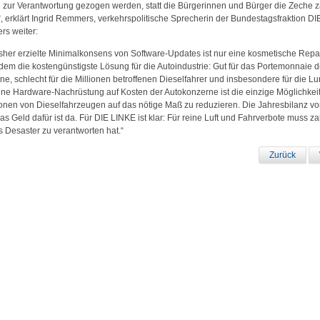
h zur Verantwortung gezogen werden, statt die Bürgerinnen und Bürger die Zeche 
“, erklärt Ingrid Remmers, verkehrspolitische Sprecherin der Bundestagsfraktion D
s weiter:
isher erzielte Minimalkonsens von Software-Updates ist nur eine kosmetische Repa
dem die kostengünstigste Lösung für die Autoindustrie: Gut für das Portemonnaie d
ne, schlecht für die Millionen betroffenen Dieselfahrer und insbesondere für die L
Eine Hardware-Nachrüstung auf Kosten der Autokonzerne ist die einzige Möglichkeit
onen von Dieselfahrzeugen auf das nötige Maß zu reduzieren. Die Jahresbilanz v
das Geld dafür ist da. Für DIE LINKE ist klar: Für reine Luft und Fahrverbote muss za
s Desaster zu verantworten hat.“
Zurück