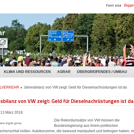
Font size
Bigge
KLIMA UND RESSOURCEN
AGRAR
ÜBERGREIFENDES / UMBAU
UALVERKEHR
Jahresbilanz von VW zeigt: Geld für Dieselnachrüstungen ist da
esbilanz von VW zeigt: Geld für Dieselnachrüstungen ist da
13 März 2018
Die Rekordumsätze von VW müssen die
Bundesregierung aus ihrem politischen
schenschlaf reißen. Autokonzerne, die bewusst manipuliert und betrogen haben, 