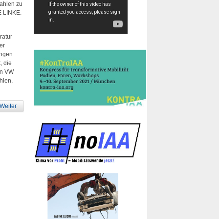
zahlen zu
IE LINKE.
ratur
er
ungen
, die
on VW
hlen,
Weiter