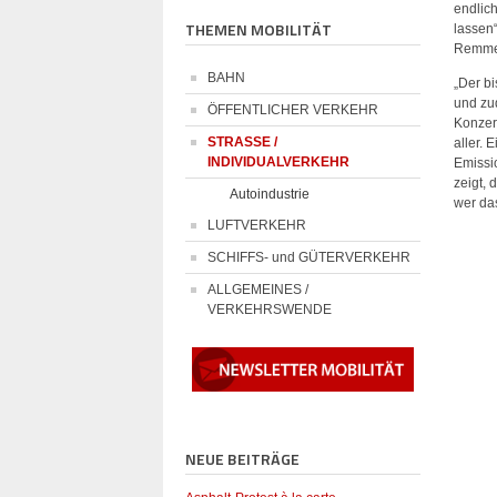
endlic
THEMEN MOBILITÄT
lassen
Remmer
BAHN
„Der b
und zu
ÖFFENTLICHER VERKEHR
Konzer
STRASSE /
aller. 
INDIVIDUALVERKEHR
Emissi
zeigt, 
Autoindustrie
wer da
LUFTVERKEHR
SCHIFFS- und GÜTERVERKEHR
ALLGEMEINES /
VERKEHRSWENDE
NEUE BEITRÄGE