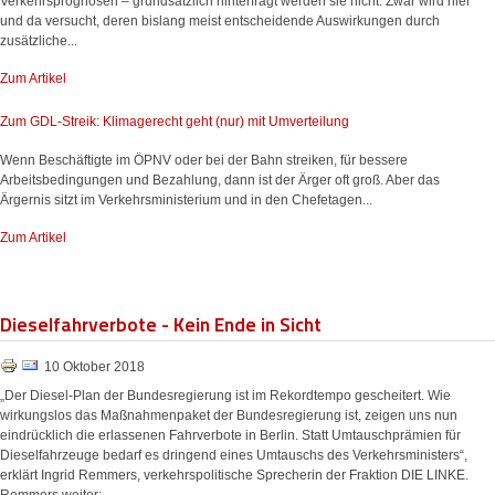
Verkehrsprognosen – grundsätzlich hinterfragt werden sie nicht. Zwar wird hier
und da versucht, deren bislang meist entscheidende Auswirkungen durch
zusätzliche...
Zum Artikel
Zum GDL-Streik: Klimagerecht geht (nur) mit Umverteilung
Wenn Beschäftigte im ÖPNV oder bei der Bahn streiken, für bessere
Arbeitsbedingungen und Bezahlung, dann ist der Ärger oft groß. Aber das
Ärgernis sitzt im Verkehrsministerium und in den Chefetagen...
Zum Artikel
Dieselfahrverbote - Kein Ende in Sicht
10 Oktober 2018
„Der Diesel-Plan der Bundesregierung ist im Rekordtempo gescheitert. Wie
wirkungslos das Maßnahmenpaket der Bundesregierung ist, zeigen uns nun
eindrücklich die erlassenen Fahrverbote in Berlin. Statt Umtauschprämien für
Dieselfahrzeuge bedarf es dringend eines Umtauschs des Verkehrsministers“,
erklärt Ingrid Remmers, verkehrspolitische Sprecherin der Fraktion DIE LINKE.
Remmers weiter: