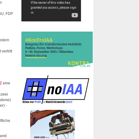
en
CSU, FDP
iedern
vertritt
r
AZ
eine
 zwei
ysteme)
er) -
tliche
damit