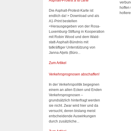
Asphalt-Protest à la carte
verbun
hoffen 
Die Asphalt-Protest-Karte ist
hofiere
endlich da! > Download und als
A1-Print bestellen
<Herausgegeben von der Rosa-
Luxemburg-Stiftung in Kooperation
mit Robin Wood und dem Wald-
statt-Asphalt-Bündnis mit
tatkräftiger Unterstützung von
Janna Aljets (Büro...
Zum Artikel
Verkehrsprognosen abschaffen!
In der Verkehrspolitik begegnen
einem an allen Ecken und Enden
Verkehrsprognosen –
grundsätzlich hinterfragt werden
sie nicht. Zwar wird hier und da
versucht, deren bislang meist
entscheidende Auswirkungen
durch zusätzliche...