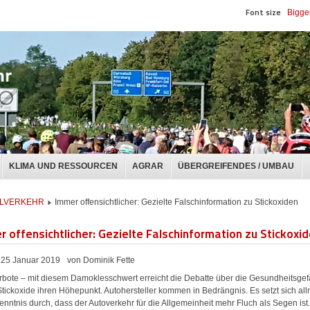
Font size
Bigge
KLIMA UND RESSOURCEN
AGRAR
ÜBERGREIFENDES / UMBAU
UALVERKEHR
Immer offensichtlicher: Gezielte Falschinformation zu Stickoxiden
r offensichtlicher: Gezielte Falschinformation zu Stickoxi
25 Januar 2019
von Dominik Fette
rbote – mit diesem Damoklesschwert erreicht die Debatte über die Gesundheitsge
Stickoxide ihren Höhepunkt. Autohersteller kommen in Bedrängnis. Es setzt sich al
enntnis durch, dass der Autoverkehr für die Allgemeinheit mehr Fluch als Segen ist