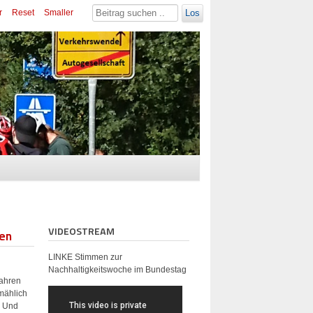
r
Reset
Smaller
Los
VIDEOSTREAM
den
LINKE Stimmen zur
Nachhaltigkeitswoche im Bundestag
fahren
lmählich
. Und