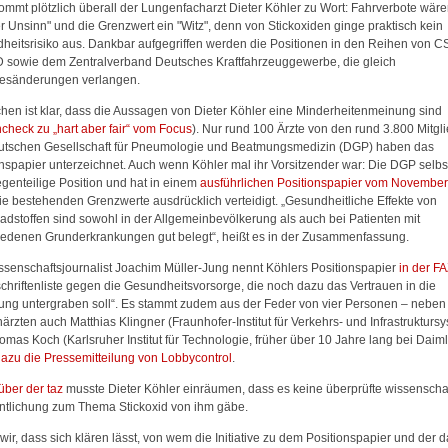
ommt plötzlich überall der Lungenfacharzt Dieter Köhler zu Wort: Fahrverbote wär
er Unsinn" und die Grenzwert ein "Witz", denn von Stickoxiden ginge praktisch kein
heitsrisiko aus. Dankbar aufgegriffen werden die Positionen in den Reihen von 
D sowie dem Zentralverband Deutsches Kraftfahrzeuggewerbe, die gleich
esänderungen verlangen.
chen ist klar, dass die Aussagen von Dieter Köhler eine Minderheitenmeinung sind
check zu „hart aber fair“ vom Focus
). Nur rund 100 Ärzte von den rund 3.800 Mitgl
utschen Gesellschaft für Pneumologie und Beatmungsmedizin (DGP) haben das
nspapier unterzeichnet. Auch wenn Köhler mal ihr Vorsitzender war: Die DGP selbst 
egenteilige Position und hat in einem
ausführlichen Positionspapier vom Novembe
ie bestehenden Grenzwerte ausdrücklich verteidigt. „Gesundheitliche Effekte von
hadstoffen sind sowohl in der Allgemeinbevölkerung als auch bei Patienten mit
iedenen Grunderkrankungen gut belegt“, heißt es in der Zusammenfassung.
ssenschaftsjournalist Joachim Müller-Jung nennt Köhlers Positionspapier
in der F
schriftenliste gegen die Gesundheitsvorsorge, die noch dazu das Vertrauen in die
ung untergraben soll“. Es stammt zudem aus der Feder von vier Personen – neben
rzten auch Matthias Klingner (Fraunhofer-Institut für Verkehrs- und Infrastrukturs
mas Koch (Karlsruher Institut für Technologie, früher über 10 Jahre lang bei Daiml
dazu die Pressemitteilung von Lobbycontrol
.
ber der taz
musste Dieter Köhler einräumen, dass es keine überprüfte wissenschaf
entlichung zum Thema Stickoxid von ihm gäbe.
wir, dass sich klären lässt, von wem die Initiative zu dem Positionspapier und der 