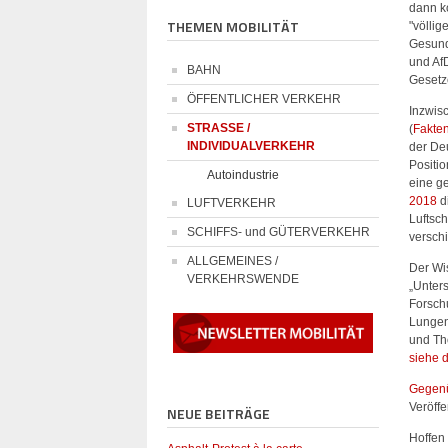
dann k
THEMEN MOBILITÄT
"völlig
Gesund
und Af
BAHN
Gesetz
ÖFFENTLICHER VERKEHR
Inzwis
STRASSE /
(
Fakten
INDIVIDUALVERKEHR
der De
Positio
Autoindustrie
eine g
2018
d
LUFTVERKEHR
Luftsc
SCHIFFS- und GÜTERVERKEHR
versch
ALLGEMEINES /
Der Wi
VERKEHRSWENDE
„Unter
Forsch
Lungenä
und Tho
siehe 
Gegenü
Veröff
NEUE BEITRÄGE
Hoffen 