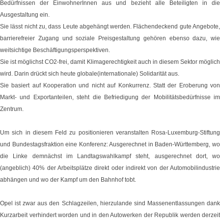
Bedürfnissen der EinwohnerInnen aus und bezieht alle Beteiligten in die
Ausgestaltung ein.
Sie lässt nicht zu, dass Leute abgehängt werden. Flächendeckend gute Angebote,
barrierefreier Zugang und soziale Preisgestaltung gehören ebenso dazu, wie
weitsichtige Beschäftigungsperspektiven.
Sie ist möglichst CO2-frei, damit Klimagerechtigkeit auch in diesem Sektor möglich
wird. Darin drückt sich heute globale(internationale) Solidarität aus.
Sie basiert auf Kooperation und nicht auf Konkurrenz. Statt der Eroberung von
Markt- und Exportanteilen, steht die Befriedigung der Mobilitätsbedürfnisse im
Zentrum.
Um sich in diesem Feld zu positionieren veranstalten Rosa-Luxemburg-Stiftung
und Bundestagsfraktion eine Konferenz: Ausgerechnet in Baden-Württemberg, wo
die Linke demnächst im Landtagswahlkampf steht, ausgerechnet dort, wo
(angeblich) 40% der Arbeitsplätze direkt oder indirekt von der Automobilindustrie
abhängen und wo der Kampf um den Bahnhof tobt.
Opel ist zwar aus den Schlagzeilen, hierzulande sind Massenentlassungen dank
Kurzarbeit verhindert worden und in den Autowerken der Republik werden derzeit