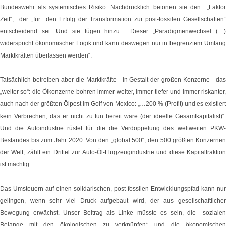
Bundeswehr als systemisches Risiko. Nachdrücklich betonen sie den „Faktor
Zeit“, der „für den Erfolg der Transformation zur post-fossilen Gesellschaften“
entscheidend sei. Und sie fügen hinzu: Dieser „Paradigmenwechsel (…)
widerspricht ökonomischer Logik und kann deswegen nur in begrenztem Umfang
Marktkräften überlassen werden“.
Tatsächlich betreiben aber die Marktkräfte - in Gestalt der großen Konzerne - das
„weiter so“: die Ölkonzerne bohren immer weiter, immer tiefer und immer riskanter,
auch nach der größten Ölpest im Golf von Mexico: „…200 % (Profit) und es existiert
kein Verbrechen, das er nicht zu tun bereit wäre (der ideelle Gesamtkapitalist)“.
Und die Autoindustrie rüstet für die die Verdoppelung des weltweiten PKW-
Bestandes bis zum Jahr 2020. Von den „global 500“, den 500 größten Konzernen
der Welt, zählt ein Drittel zur Auto-Öl-Flugzeugindustrie und diese Kapitalfraktion
ist mächtig.
Das Umsteuern auf einen solidarischen, post-fossilen Entwicklungspfad kann nur
gelingen, wenn sehr viel Druck aufgebaut wird, der aus gesellschaftlicher
Bewegung erwächst. Unser Beitrag als Linke müsste es sein, die sozialen
Belange mit den ökologischen zu verknüpfen* und die ökonomischen