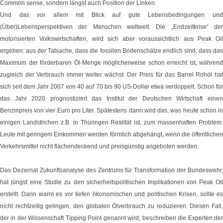
Common sense, sondern längst auch Position der Linken.
Und das vor allem mit Blick auf gute Lebensbedingungen und
(Über)Lebensperspektiven der Menschen weltweit. Die „Endzeitkrise“ der
motorisierten Volkswirtschaften, wird sich aber voraussichtlich aus Peak Oil
ergeben: aus der Tatsache, dass die fossilen Bodenschätze endlich sind, dass das
Maximum der förderbaren Öl-Menge möglicherweise schon erreicht ist, während
zugleich der Verbrauch immer weiter wächst. Der Preis für das Barrel Rohöl hat
sich seit dem Jahr 2007 von 40 auf 70 bis 90 US-Dollar etwa verdoppelt. Schon für
das Jahr 2020 prognostiziert das Institut der Deutschen Wirtschaft einen
Benzinpreis von vier Euro pro Liter. Spätestens dann wird das, was heute schon in
einigen Landstrichen z.B. in Thüringen Realität ist, zum massenhaften Problem:
Leute mit geringem Einkommen werden förmlich abgehängt, wenn die öffentlichen
Verkehrsmittel nicht flächendeckend und preisgünstig angeboten werden.
Das Dezernat Zukunftsanalyse des Zentrums für Transformation der Bundeswehr,
hat jüngst eine Studie zu den sicherheitspolitischen Implikationen von Peak Oil
erstellt. Darin warnt es vor tiefen ökonomischen und politischen Krisen, sollte es
nicht rechtzeitig gelingen, den globalen Ölverbrauch zu reduzieren. Diesen Fall,
der in der Wissenschaft Tipping Point genannt wird, beschreiben die Experten der