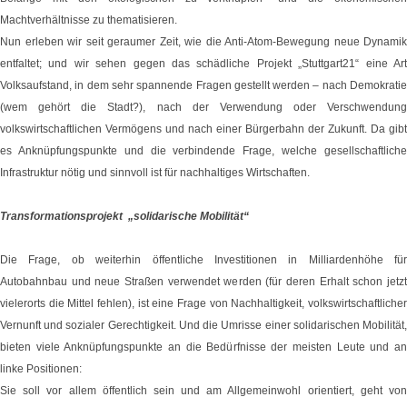
Machtverhältnisse zu thematisieren.
Nun erleben wir seit geraumer Zeit, wie die Anti-Atom-Bewegung neue Dynamik
entfaltet; und wir sehen gegen das schädliche Projekt „Stuttgart21“ eine Art
Volksaufstand, in dem sehr spannende Fragen gestellt werden – nach Demokratie
(wem gehört die Stadt?), nach der Verwendung oder Verschwendung
volkswirtschaftlichen Vermögens und nach einer Bürgerbahn der Zukunft. Da gibt
es Anknüpfungspunkte und die verbindende Frage, welche gesellschaftliche
Infrastruktur nötig und sinnvoll ist für nachhaltiges Wirtschaften.
Transformationsprojekt „solidarische Mobilität“
Die Frage, ob weiterhin öffentliche Investitionen in Milliardenhöhe für
Autobahnbau und neue Straßen verwendet werden (für deren Erhalt schon jetzt
vielerorts die Mittel fehlen), ist eine Frage von Nachhaltigkeit, volkswirtschaftlicher
Vernunft und sozialer Gerechtigkeit. Und die Umrisse einer solidarischen Mobilität,
bieten viele Anknüpfungspunkte an die Bedürfnisse der meisten Leute und an
linke Positionen:
Sie soll vor allem öffentlich sein und am Allgemeinwohl orientiert, geht von