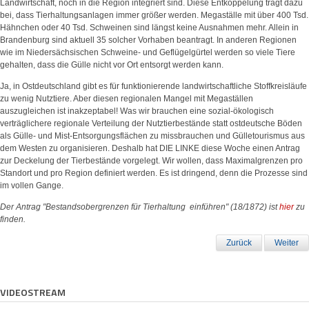
Landwirtschaft, noch in die Region integriert sind. Diese Entkoppelung trägt dazu
bei, dass Tierhaltungsanlagen immer größer werden. Megaställe mit über 400 Tsd.
Hähnchen oder 40 Tsd. Schweinen sind längst keine Ausnahmen mehr. Allein in
Brandenburg sind aktuell 35 solcher Vorhaben beantragt. In anderen Regionen
wie im Niedersächsischen Schweine- und Geflügelgürtel werden so viele Tiere
gehalten, dass die Gülle nicht vor Ort entsorgt werden kann.
Ja, in Ostdeutschland gibt es für funktionierende landwirtschaftliche Stoffkreisläufe
zu wenig Nutztiere. Aber diesen regionalen Mangel mit Megaställen
auszugleichen ist inakzeptabel! Was wir brauchen eine sozial-ökologisch
verträglichere regionale Verteilung der Nutztierbestände statt ostdeutsche Böden
als Gülle- und Mist-Entsorgungsflächen zu missbrauchen und Gülletourismus aus
dem Westen zu organisieren. Deshalb hat DIE LINKE diese Woche einen Antrag
zur Deckelung der Tierbestände vorgelegt. Wir wollen, dass Maximalgrenzen pro
Standort und pro Region definiert werden. Es ist dringend, denn die Prozesse sind
im vollen Gange.
Der Antrag "Bestandsobergrenzen für Tierhaltung einführen" (18/1872) ist
hier
zu
finden.
Zurück
Weiter
VIDEOSTREAM