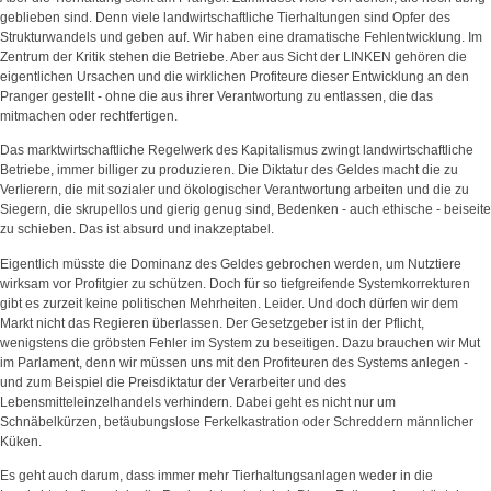
geblieben sind. Denn viele landwirtschaftliche Tierhaltungen sind Opfer des
Strukturwandels und geben auf. Wir haben eine dramatische Fehlentwicklung. Im
Zentrum der Kritik stehen die Betriebe. Aber aus Sicht der LINKEN gehören die
eigentlichen Ursachen und die wirklichen Profiteure dieser Entwicklung an den
Pranger gestellt - ohne die aus ihrer Verantwortung zu entlassen, die das
mitmachen oder rechtfertigen.
Das marktwirtschaftliche Regelwerk des Kapitalismus zwingt landwirtschaftliche
Betriebe, immer billiger zu produzieren. Die Diktatur des Geldes macht die zu
Verlierern, die mit sozialer und ökologischer Verantwortung arbeiten und die zu
Siegern, die skrupellos und gierig genug sind, Bedenken - auch ethische - beiseite
zu schieben. Das ist absurd und inakzeptabel.
Eigentlich müsste die Dominanz des Geldes gebrochen werden, um Nutztiere
wirksam vor Profitgier zu schützen. Doch für so tiefgreifende Systemkorrekturen
gibt es zurzeit keine politischen Mehrheiten. Leider. Und doch dürfen wir dem
Markt nicht das Regieren überlassen. Der Gesetzgeber ist in der Pflicht,
wenigstens die gröbsten Fehler im System zu beseitigen. Dazu brauchen wir Mut
im Parlament, denn wir müssen uns mit den Profiteuren des Systems anlegen -
und zum Beispiel die Preisdiktatur der Verarbeiter und des
Lebensmitteleinzelhandels verhindern. Dabei geht es nicht nur um
Schnäbelkürzen, betäubungslose Ferkelkastration oder Schreddern männlicher
Küken.
Es geht auch darum, dass immer mehr Tierhaltungsanlagen weder in die