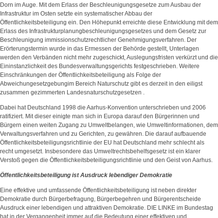
Dorn im Auge. Mit dem Erlass der Beschleunigungsgesetze zum Ausbau der
Infrastruktur im Osten setzte ein systematischer Abbau der
Öffentlichkeitsbeteiligung ein. Den Höhepunkt erreichte diese Entwicklung mit dem
Erlass des Infrastrukturplanungbeschleunigungsgesetzes und dem Gesetz zur
Beschleunigung immissionschutzrechtlicher Genehmigungsverfahren. Der
Erörterungstermin wurde in das Ermessen der Behörde gestellt, Unterlagen
werden den Verbänden nicht mehr zugeschickt, Auslegungsfristen verkürzt und die
Eininstanzlichkeit des Bundesverwaltungsgerichts festgeschrieben. Weitere
Einschränkungen der Öffentlichkeitsbeteiligung als Folge der
Abweichungesetzgebungim Bereich Naturschutz gibt es derzeit in den eiligst
zusammen gezimmerten Landesnaturschutzgesetzen .
Dabei hat Deutschland 1998 die Aarhus-Konvention unterschrieben und 2006
ratifiziert. Mit dieser einigte man sich in Europa darauf den Bürgerinnen und
Bürgern einen weiten Zugang zu Umweltbelangen, wie Umweltinformationen, dem
Verwaltungsverfahren und zu Gerichten, zu gewähren. Die darauf aufbauende
Öffentlichkeitsbeteiligungsrichtlinie der EU hat Deutschland mehr schlecht als
recht umgesetzt. Insbesondere das Umweltrechtsbehelfsgesetz ist ein klarer
Verstoß gegen die Öffentlichkeitsbeteiligungsrichtlinie und den Geist von Aarhus.
Öffentlichkeitsbeteiligung ist Ausdruck lebendiger Demokratie
Eine effektive und umfassende Öffentlichkeitsbeteiligung ist neben direkter
Demokratie durch Bürgerbefragung, Bürgerbegehren und Bürgerentscheide
Ausdruck einer lebendigen und attraktiven Demokratie. DIE LINKE im Bundestag
hat in der Vergangenheit immer auf die Bedeutung einer effektiven und