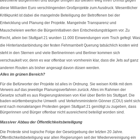
Betroffene Bürgerinnen und Bürger bringen auf diesem Weg ihren Unmut gegen
diese Milliarden Euro verschlingenden Großprojekte zum Ausdruck. Wesentlicher
Kritikpunkt ist dabei die mangelnde Beteiligung der Betroffenen bei der
Entwicklung und Planung der Projekte. Mangelnde Transparenz und
Mauscheleien werfen die Bürgerinitiativen den Entscheidungsträgern vor. Zu
Recht, allein bei Stuttgart 21 wurden 11.000 Einwendungen vom Tisch gefegt. Was
die Hinterlandanbindung der festen Fehmarnbelt Querung tatsächlich kosten wird
steht in den Sternen und viele Berlinerinnen und Berliner kommen sich
verschaukelt vor, denn es war offenbar von vornherein klar, dass die Jets auf ganz
anderen Routen als bisher angesagt davon düsen werden.
Alles im grünen Bereich?
Für die Befürworter der Projekte ist alles in Ordnung. Sie weisen Kritik mit dem
Verweis auf das jeweilige Planungsverfahren zurück. Alles im Rahmen der
Gesetze schallt es aus Regierungskreisen von Kiel über Berlin bis Stuttgart. Die
baden-württembergische Umwelt- und Verkehrsministerin Gönner (CDU) sieht sich
erst nach monatelangen Protesten gegen Stuttgart 21 genötigt zu zugeben, dass
Bürgerinnen und Bürger offenbar nicht ausreichend beteiligt worden sind.
Massiver Abbau der Öffentlichkeitsbeteiligung
Die Proteste sind logische Folge der Gesetzgebung der letzten 20 Jahre.
Öffentlichkeitsbeteiligung war allen Regierungen seit der Wiedervereinigung ein