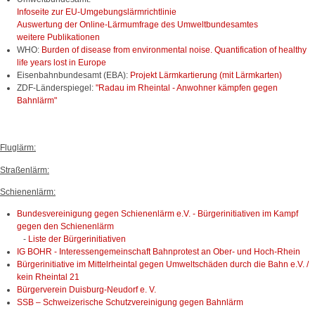
Infoseite zur EU-Umgebungslärmrichtlinie
Auswertung der Online-Lärmumfrage des Umweltbundesamtes
weitere Publikationen
WHO:
Burden of disease from environmental noise. Quantification of healthy
life years lost in Europe
Eisenbahnbundesamt (EBA):
Projekt Lärmkartierung (mit Lärmkarten)
ZDF-Länderspiegel:
"Radau im Rheintal -
Anwohner kämpfen gegen
Bahnlärm"
Fluglärm:
Straßenlärm:
Schienenlärm:
Bundesvereinigung gegen Schienenlärm e.V. - Bürgerinitiativen im Kampf
gegen den Schienenlärm
-
Liste der Bürgerinitiativen
IG BOHR - Interessengemeinschaft Bahnprotest an Ober- und Hoch-Rhein
Bürgerinitiative im Mittelrheintal gegen Umweltschäden durch die Bahn e.V. /
kein Rheintal 21
Bürgerverein Duisburg-Neudorf e. V.
SSB – Schweizerische Schutzvereinigung gegen Bahnlärm