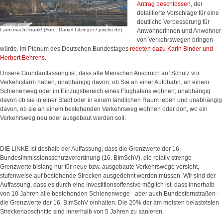
Antrag beschlossen
, der
detaillierte Vorschläge für eine
deutliche Verbesserung für
Lärm macht krank! (Foto: Daniel Litzinger / pixelio.de)
Anwohnerinnen und Anwohner
von Verkehrswegen bringen
würde. Im Plenum des Deutschen Bundestages
redeten dazu Karin Binder und
Herbert Behrens
.
Unsere Grundauffassung ist, dass alle Menschen Anspruch auf Schutz vor
Verkehrslärm haben, unabhängig davon, ob Sie an einer Autobahn, an einem
Schienenweg oder im Einzugsbereich eines Flughafens wohnen; unabhängig
davon ob sie in einer Stadt oder in einem ländlichen Raum leben und unabhängig
davon, ob sie an einem bestehenden Verkehrsweg wohnen oder dort, wo ein
Verkehrsweg neu oder ausgebaut werden soll.
DIE LINKE ist deshalb der Auffassung, dass die Grenzwerte der 16.
Bundesimmissionsschutzverordnung (16. BImSchV), die relativ strenge
Grenzwerte bislang nur für neue bzw. ausgebaute Verkehrswege vorsieht,
stufenweise auf bestehende Strecken ausgedehnt werden müssen. Wir sind der
Auffassung, dass es durch eine Investitionsoffensive möglich ist, dass innerhalb
von 10 Jahren alle bestehenden Schienenwege - aber auch Bundesfernstraßen -
die Grenzwerte der 16. BImSchV einhalten. Die 20% der am meisten belastetsten
Streckenabschnitte sind innerhalb von 5 Jahren zu sanieren.