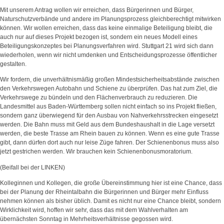
Mit unserem Antrag wollen wir erreichen, dass Bürgerinnen und Bürger,
Naturschutzverbände und andere im Planungsprozess gleichberechtigt mitwirken
können. Wir wollen erreichen, dass das keine einmalige Beteiligung bleibt, die
auch nur auf dieses Projekt bezogen ist, sondern ein neues Modell eines
Beteiligungskonzeptes bei Planungsverfahren wird. Stuttgart 21 wird sich dann
wiederholen, wenn wir nicht umdenken und Entscheidungsprozesse öffentlicher
gestalten.
Wir fordern, die unverhältnismäßig großen Mindestsicherheitsabstände zwischen
den Verkehrswegen Autobahn und Schiene zu überprüfen. Das hat zum Ziel, die
Verkehrswege zu bündeln und den Flächenverbrauch zu reduzieren. Die
Landesmittel aus Baden-Württemberg sollen nicht einfach so ins Projekt fließen,
sondern ganz überwiegend für den Ausbau von Nahverkehrsstrecken eingesetzt
werden. Die Bahn muss mit Geld aus dem Bundeshaushalt in die Lage versetzt
werden, die beste Trasse am Rhein bauen zu können. Wenn es eine gute Trasse
gibt, dann dürfen dort auch nur leise Züge fahren. Der Schienenbonus muss also
jetzt gestrichen werden. Wir brauchen kein Schienenbonusmoratorium.
(Beifall bei der LINKEN)
Kolleginnen und Kollegen, die große Übereinstimmung hier ist eine Chance, dass
bei der Planung der Rheintalbahn die Bürgerinnen und Bürger mehr Einfluss
nehmen können als bisher üblich. Damit es nicht nur eine Chance bleibt, sondern
Wirklichkeit wird, hoffen wir sehr, dass das mit dem Wahlverhalten am
übernächsten Sonntag in Mehrheitsverhältnisse gegossen wird.