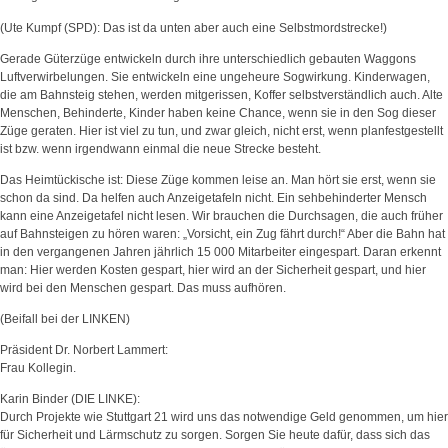
(Ute Kumpf (SPD): Das ist da unten aber auch eine Selbstmordstrecke!)
Gerade Güterzüge entwickeln durch ihre unterschiedlich gebauten Waggons
Luftverwirbelungen. Sie entwickeln eine ungeheure Sogwirkung. Kinderwagen,
die am Bahnsteig stehen, werden mitgerissen, Koffer selbstverständlich auch. Alte
Menschen, Behinderte, Kinder haben keine Chance, wenn sie in den Sog dieser
Züge geraten. Hier ist viel zu tun, und zwar gleich, nicht erst, wenn planfestgestellt
ist bzw. wenn irgendwann einmal die neue Strecke besteht.
Das Heimtückische ist: Diese Züge kommen leise an. Man hört sie erst, wenn sie
schon da sind. Da helfen auch Anzeigetafeln nicht. Ein sehbehinderter Mensch
kann eine Anzeigetafel nicht lesen. Wir brauchen die Durchsagen, die auch früher
auf Bahnsteigen zu hören waren: „Vorsicht, ein Zug fährt durch!“ Aber die Bahn hat
in den vergangenen Jahren jährlich 15 000 Mitarbeiter eingespart. Daran erkennt
man: Hier werden Kosten gespart, hier wird an der Sicherheit gespart, und hier
wird bei den Menschen gespart. Das muss aufhören.
(Beifall bei der LINKEN)
Präsident Dr. Norbert Lammert:
Frau Kollegin.
Karin Binder (DIE LINKE):
Durch Projekte wie Stuttgart 21 wird uns das notwendige Geld genommen, um hier
für Sicherheit und Lärmschutz zu sorgen. Sorgen Sie heute dafür, dass sich das