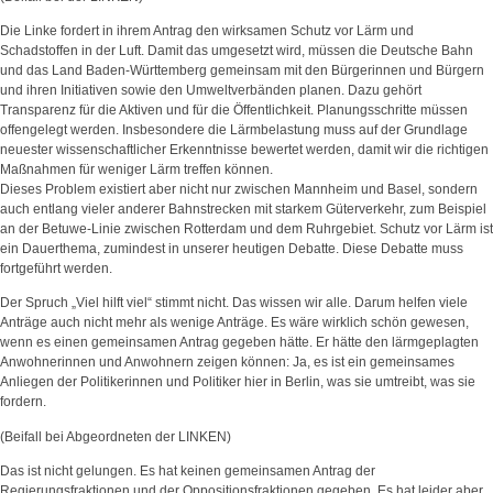
Die Linke fordert in ihrem Antrag den wirksamen Schutz vor Lärm und
Schadstoffen in der Luft. Damit das umgesetzt wird, müssen die Deutsche Bahn
und das Land Baden-Württemberg gemeinsam mit den Bürgerinnen und Bürgern
und ihren Initiativen sowie den Umweltverbänden planen. Dazu gehört
Transparenz für die Aktiven und für die Öffentlichkeit. Planungsschritte müssen
offengelegt werden. Insbesondere die Lärmbelastung muss auf der Grundlage
neuester wissenschaftlicher Erkenntnisse bewertet werden, damit wir die richtigen
Maßnahmen für weniger Lärm treffen können.
Dieses Problem existiert aber nicht nur zwischen Mannheim und Basel, sondern
auch entlang vieler anderer Bahnstrecken mit starkem Güterverkehr, zum Beispiel
an der Betuwe-Linie zwischen Rotterdam und dem Ruhrgebiet. Schutz vor Lärm ist
ein Dauerthema, zumindest in unserer heutigen Debatte. Diese Debatte muss
fortgeführt werden.
Der Spruch „Viel hilft viel“ stimmt nicht. Das wissen wir alle. Darum helfen viele
Anträge auch nicht mehr als wenige Anträge. Es wäre wirklich schön gewesen,
wenn es einen gemeinsamen Antrag gegeben hätte. Er hätte den lärmgeplagten
Anwohnerinnen und Anwohnern zeigen können: Ja, es ist ein gemeinsames
Anliegen der Politikerinnen und Politiker hier in Berlin, was sie umtreibt, was sie
fordern.
(Beifall bei Abgeordneten der LINKEN)
Das ist nicht gelungen. Es hat keinen gemeinsamen Antrag der
Regierungsfraktionen und der Oppositionsfraktionen gegeben. Es hat leider aber