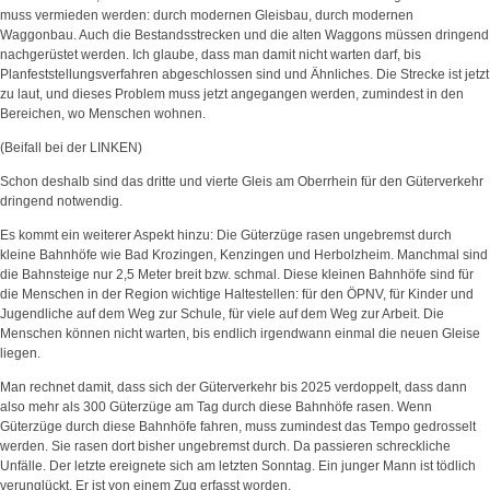
muss vermieden werden: durch modernen Gleisbau, durch modernen
Waggonbau. Auch die Bestandsstrecken und die alten Waggons müssen dringend
nachgerüstet werden. Ich glaube, dass man damit nicht warten darf, bis
Planfeststellungsverfahren abgeschlossen sind und Ähnliches. Die Strecke ist jetzt
zu laut, und dieses Problem muss jetzt angegangen werden, zumindest in den
Bereichen, wo Menschen wohnen.
(Beifall bei der LINKEN)
Schon deshalb sind das dritte und vierte Gleis am Oberrhein für den Güterverkehr
dringend notwendig.
Es kommt ein weiterer Aspekt hinzu: Die Güterzüge rasen ungebremst durch
kleine Bahnhöfe wie Bad Krozingen, Kenzingen und Herbolzheim. Manchmal sind
die Bahnsteige nur 2,5 Meter breit bzw. schmal. Diese kleinen Bahnhöfe sind für
die Menschen in der Region wichtige Haltestellen: für den ÖPNV, für Kinder und
Jugendliche auf dem Weg zur Schule, für viele auf dem Weg zur Arbeit. Die
Menschen können nicht warten, bis endlich irgendwann einmal die neuen Gleise
liegen.
Man rechnet damit, dass sich der Güterverkehr bis 2025 verdoppelt, dass dann
also mehr als 300 Güterzüge am Tag durch diese Bahnhöfe rasen. Wenn
Güterzüge durch diese Bahnhöfe fahren, muss zumindest das Tempo gedrosselt
werden. Sie rasen dort bisher ungebremst durch. Da passieren schreckliche
Unfälle. Der letzte ereignete sich am letzten Sonntag. Ein junger Mann ist tödlich
verunglückt. Er ist von einem Zug erfasst worden.