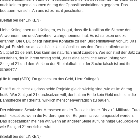
auch keinen gemeinsamen Antrag der Oppositionsfraktionen gegeben. Das
bedauern wir sehr. An uns ist es nicht gescheitert.
(Beifall bei der LINKEN)
Liebe Kolleginnen und Kollegen, es ist gut, dass die Koalition die Stimme der
Anwohnerinnen und Anwohner wahrgenommen hat. Es ist zu lesen und zu
erfahren: Die CDU pflegt intensive Kontakte zu den Bürgerinitiativen vor Ort. Das
ist gut. Es sieht so aus, als hätte sie tatsächlich aus dem Demokratiedesaster
Stuttgart 21 gelernt. Das kann sie natürlich nicht zugeben. Wie sonst ist der Satz zu
verstehen, der in Ihrem Antrag steht, „dass eine sachliche Verknüpfung von
Stuttgart 21 und dem Ausbau der Rheintalbahn in der Sache falsch ist und ihr
schadet“?
(Ute Kumpf (SPD): Da geht es um das Geld, Herr Kollege!)
Es trifft auch nicht zu, dass beide Projekte gleich wichtig sind, wie es im Antrag
heißt. Wer Stuttgart 21 durchsetzen will, der hat am Ende kein Geld mehr, um die
Bahnstrecke im Rheintal wirklich menschenverträglich zu bauen.
Der wirksame Schutz der Menschen an der Trasse ist teuer. Bis zu 1 Milliarde Euro
mehr kostet es, wenn die Forderungen der Bürgerinitiativen umgesetzt werden.
Das ist bezahlbar, meinen wir, wenn an anderer Stelle auf unsinnige Großprojekte
wie Stuttgart 21 verzichtet wird.
(Beifall bei der LINKEN)