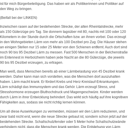
ist für mich Bürgerbeteiligung. Das haben wir als Politikerinnen und Politiker auf
den Weg zu bringen.
(Beifall bei der LINKEN)
Inzwischen rasen auf der bestehenden Strecke, der alten Rheintalstrecke, mehr
als 150 Güterzüge pro Tag. Sie donnern tagsüber mit 80, nachts mit 100 oder 120
Kilometern in der Stunde durch die Ortschaften bzw. an ihnen vorbei. Das erzeugt
in den Wohngebieten Lärm von mehr als 100 Dezibel pro Zug. Die Häuser stehen
an einigen Stellen nur 15 oder 25 Meter von den Schienen entfernt. Auch dort sind
noch 90 bis 95 Dezibel Lärm zu messen. Fast 500 Menschen in der Belchenstraße
im Entennest in Herbolzheim haben jede Nacht an die 80 Güterzüge, die jeweils
90 bis 95 Dezibel erzeugen, zu ertragen.
Man weiß, dass Menschen bereits ab einer Lärmbelastung von 45 Dezibel krank
werden. Daher kann man sich vorstellen, was die Menschen dort auszuhalten
haben. Lärm macht krank. Er fördert Krebs und Herz-Kreislauf-Erkrankungen.
Lärm schädigt das Immunsystem und das Gehör. Lärm erzeugt Stress, und
Stresshormone erzeugen Bluthochdruck und Magengeschwüre. Kinder werden
durch Lärm in ihrer Entwicklung behindert. Das wirkt sich häufig auf ihre kognitiven
Fähigkeiten aus, sodass sie nicht richtig lernen können.
Um all diese Auswirkungen zu vermeiden, müssen wir den Lärm reduzieren, und
zwar bald nicht erst, wenn die neue Strecke gebaut ist, sondern schon jetzt auf der
bestehenden Strecke. Schallschutzfenster oder 5 Meter hohe Schallschutzwände
verhindern nicht, dass die Menschen krank werden. Die Entstehung von Lärm