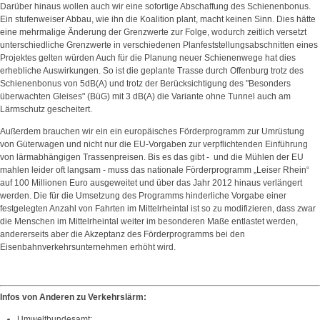
Darüber hinaus wollen auch wir eine sofortige Abschaffung des Schienenbonus.
Ein stufenweiser Abbau, wie ihn die Koalition plant, macht keinen Sinn. Dies hätte
eine mehrmalige Änderung der Grenzwerte zur Folge, wodurch zeitlich versetzt
unterschiedliche Grenzwerte in verschiedenen Planfeststellungsabschnitten eines
Projektes gelten würden Auch für die Planung neuer Schienenwege hat dies
erhebliche Auswirkungen. So ist die geplante Trasse durch Offenburg trotz des
Schienenbonus von 5dB(A) und trotz der Berücksichtigung des "Besonders
überwachten Gleises" (BüG) mit 3 dB(A) die Variante ohne Tunnel auch am
Lärmschutz gescheitert.
Außerdem brauchen wir ein ein europäisches Förderprogramm zur Umrüstung
von Güterwagen und nicht nur die EU-Vorgaben zur verpflichtenden Einführung
von lärmabhängigen Trassenpreisen. Bis es das gibt - und die Mühlen der EU
mahlen leider oft langsam - muss das nationale Förderprogramm „Leiser Rhein“
auf 100 Millionen Euro ausgeweitet und über das Jahr 2012 hinaus verlängert
werden. Die für die Umsetzung des Programms hinderliche Vorgabe einer
festgelegten Anzahl von Fahrten im Mittelrheintal ist so zu modifizieren, dass zwar
die Menschen im Mittelrheintal weiter im besonderen Maße entlastet werden,
andererseits aber die Akzeptanz des Förderprogramms bei den
Eisenbahnverkehrsunternehmen erhöht wird.
Infos von Anderen zu Verkehrslärm:
Umweltbundesamt: