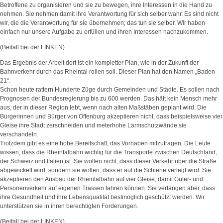
Betroffene zu organisieren und sie zu bewegen, ihre Interessen in die Hand zu
nehmen. Sie nehmen damit ihre Verantwortung für sich selber wahr. Es sind nicht
wir, die die Verantwortung für sie übernehmen; das tun sie selber. Wir haben
einfach nur unsere Aufgabe zu erfüllen und ihren Interessen nachzukommen.
(Beifall bei der LINKEN)
Das Ergebnis der Arbeit dort ist ein kompletter Plan, wie in der Zukunft der
Bahnverkehr durch das Rheintal rollen soll. Dieser Plan hat den Namen „Baden
21“.
Schon heute rattern Hunderte Züge durch Gemeinden und Städte. Es sollen nach
Prognosen der Bundesregierung bis zu 600 werden. Das hält kein Mensch mehr
aus, der in dieser Region lebt, wenn nach alten Maßstäben geplant wird. Die
Bürgerinnen und Bürger von Offenburg akzeptieren nicht, dass beispielsweise vier
Gleise ihre Stadt zerschneiden und meterhohe Lärmschutzwände sie
verschandeln.
Trotzdem gibt es eine hohe Bereitschaft, das Vorhaben mitzutragen. Die Leute
wissen, dass die Rheintalbahn wichtig für die Transporte zwischen Deutschland,
der Schweiz und Italien ist. Sie wollen nicht, dass dieser Verkehr über die Straße
abgewickelt wird, sondern sie wollen, dass er auf die Schiene verlegt wird. Sie
akzeptieren den Ausbau der Rheintalbahn auf vier Gleise, damit Güter- und
Personenverkehr auf eigenen Trassen fahren können. Sie verlangen aber, dass
ihre Gesundheit und ihre Lebensqualität bestmöglich geschützt werden. Wir
unterstützen sie in ihren berechtigten Forderungen.
(Beifall bei der LINKEN)