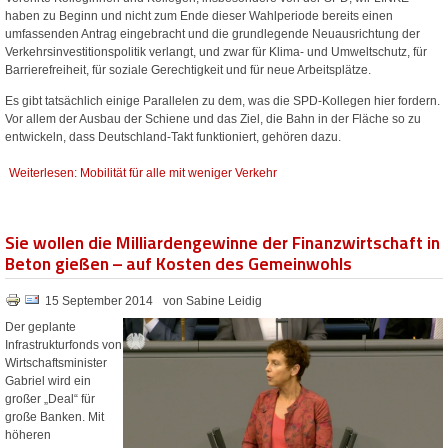
haben zu Beginn und nicht zum Ende dieser Wahlperiode bereits einen
umfassenden Antrag eingebracht und die grundlegende Neuausrichtung der
Verkehrsinvestitionspolitik verlangt, und zwar für Klima- und Umweltschutz, für
Barrierefreiheit, für soziale Gerechtigkeit und für neue Arbeitsplätze.
Es gibt tatsächlich einige Parallelen zu dem, was die SPD-Kollegen hier fordern.
Vor allem der Ausbau der Schiene und das Ziel, die Bahn in der Fläche so zu
entwickeln, dass Deutschland-Takt funktioniert, gehören dazu.
Weiterlesen: Mobilität für alle mit weniger Verkehr
Sie wollen die Milliardengewinne der Finanzwirtschaft in
Beton gießen – auf Kosten des Gemeinwohls
15 September 2014
von Sabine Leidig
Der geplante
Infrastrukturfonds von
Wirtschaftsminister
Gabriel wird ein
großer „Deal“ für
große Banken. Mit
höheren