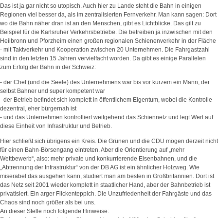
Das ist ja gar nicht so utopisch. Auch hier zu Lande steht die Bahn in einigen
Regionen viel besser da, als im zentralisierten Fernverkehr. Man kann sagen: Dort
wo die Bahn näher dran ist an den Menschen, gibt es Lichtblicke. Das gilt zu
Beispiel für die Karlsruher Verkehrsbetriebe. Die betreiben ja inzwischen mit den
Heilbronn und Pforzheim einen großen regionalen Schienenverkehr in der Fläche
- mit Taktverkehr und Kooperation zwischen 20 Unternehmen. Die Fahrgastzahl
sind in den letzten 15 Jahren vervielfacht worden. Da gibt es einige Parallelen
zum Erfolg der Bahn in der Schweiz:
- der Chef (und die Seele) des Unternehmens war bis vor kurzem ein Mann, der
selbst Bahner und super kompetent war
- der Betrieb befindet sich komplett in öffentlichem Eigentum, wobei die Kontrolle
dezentral, eher bürgernah ist
- und das Unternehmen kontrolliert weitgehend das Schiennetz und legt Wert auf
diese Einheit von Infrastruktur und Betrieb.
Hier schließt sich übrigens ein Kreis. Die Grünen und die CDU mögen derzeit nicht
für einen Bahn-Börsengang eintreten. Aber die Orientierung auf „mehr
Wettbewerb“, also: mehr private und konkurrierende Eisenbahnen, und die
„Abtrennung der Infrastruktur“ von der DB AG ist ein ähnlicher Holzweg. Wie
miserabel das ausgehen kann, studiert man am besten in Großbritannien. Dort ist
das Netz seit 2001 wieder komplett in staatlicher Hand, aber der Bahnbetrieb ist
privatisiert. Ein arger Flickenteppich. Die Unzufriedenheit der Fahrgäste und das
Chaos sind noch größer als bei uns.
An dieser Stelle noch folgende Hinweise: