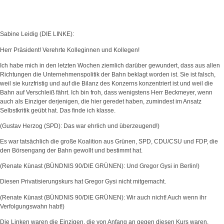
Sabine Leidig (DIE LINKE):
Herr Präsident! Verehrte Kolleginnen und Kollegen!
Ich habe mich in den letzten Wochen ziemlich darüber gewundert, dass aus allen
Richtungen die Unternehmenspolitik der Bahn beklagt worden ist. Sie ist falsch,
weil sie kurzfristig und auf die Bilanz des Konzerns konzentriert ist und weil die
Bahn auf Verschleiß fährt. Ich bin froh, dass wenigstens Herr Beckmeyer, wenn
auch als Einziger derjenigen, die hier geredet haben, zumindest im Ansatz
Selbstkritik geübt hat. Das finde ich klasse.
(Gustav Herzog (SPD): Das war ehrlich und überzeugend!)
Es war tatsächlich die große Koalition aus Grünen, SPD, CDU/CSU und FDP, die
den Börsengang der Bahn gewollt und bestimmt hat.
(Renate Künast (BÜNDNIS 90/DIE GRÜNEN): Und Gregor Gysi in Berlin!)
Diesen Privatisierungskurs hat Gregor Gysi nicht mitgemacht.
(Renate Künast (BÜNDNIS 90/DIE GRÜNEN): Wir auch nicht! Auch wenn ihr
Verfolgungswahn habt!)
Die Linken waren die Einzigen, die von Anfang an gegen diesen Kurs waren.