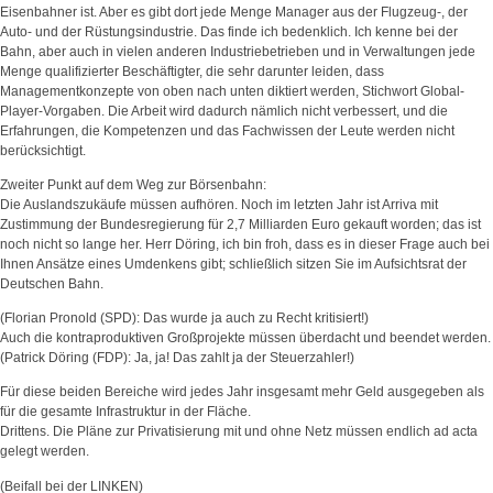
Eisenbahner ist. Aber es gibt dort jede Menge Manager aus der Flugzeug-, der
Auto- und der Rüstungsindustrie. Das finde ich bedenklich. Ich kenne bei der
Bahn, aber auch in vielen anderen Industriebetrieben und in Verwaltungen jede
Menge qualifizierter Beschäftigter, die sehr darunter leiden, dass
Managementkonzepte von oben nach unten diktiert werden, Stichwort Global-
Player-Vorgaben. Die Arbeit wird dadurch nämlich nicht verbessert, und die
Erfahrungen, die Kompetenzen und das Fachwissen der Leute werden nicht
berücksichtigt.
Zweiter Punkt auf dem Weg zur Börsenbahn:
Die Auslandszukäufe müssen aufhören. Noch im letzten Jahr ist Arriva mit
Zustimmung der Bundesregierung für 2,7 Milliarden Euro gekauft worden; das ist
noch nicht so lange her. Herr Döring, ich bin froh, dass es in dieser Frage auch bei
Ihnen Ansätze eines Umdenkens gibt; schließlich sitzen Sie im Aufsichtsrat der
Deutschen Bahn.
(Florian Pronold (SPD): Das wurde ja auch zu Recht kritisiert!)
Auch die kontraproduktiven Großprojekte müssen überdacht und beendet werden.
(Patrick Döring (FDP): Ja, ja! Das zahlt ja der Steuerzahler!)
Für diese beiden Bereiche wird jedes Jahr insgesamt mehr Geld ausgegeben als
für die gesamte Infrastruktur in der Fläche.
Drittens. Die Pläne zur Privatisierung mit und ohne Netz müssen endlich ad acta
gelegt werden.
(Beifall bei der LINKEN)