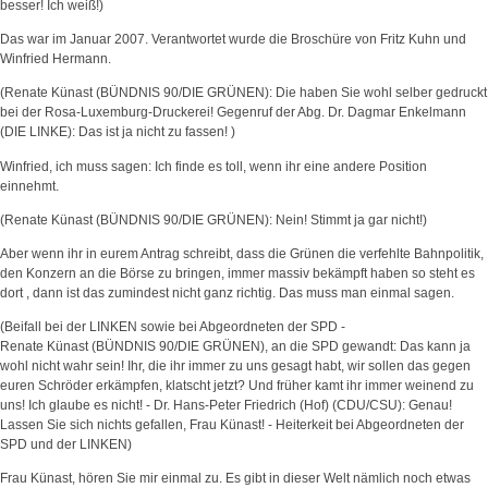
besser! Ich weiß!)
Das war im Januar 2007. Verantwortet wurde die Broschüre von Fritz Kuhn und
Winfried Hermann.
(Renate Künast (BÜNDNIS 90/DIE GRÜNEN): Die haben Sie wohl selber gedruckt
bei der Rosa-Luxemburg-Druckerei! Gegenruf der Abg. Dr. Dagmar Enkelmann
(DIE LINKE): Das ist ja nicht zu fassen! )
Winfried, ich muss sagen: Ich finde es toll, wenn ihr eine andere Position
einnehmt.
(Renate Künast (BÜNDNIS 90/DIE GRÜNEN): Nein! Stimmt ja gar nicht!)
Aber wenn ihr in eurem Antrag schreibt, dass die Grünen die verfehlte Bahnpolitik,
den Konzern an die Börse zu bringen, immer massiv bekämpft haben so steht es
dort , dann ist das zumindest nicht ganz richtig. Das muss man einmal sagen.
(Beifall bei der LINKEN sowie bei Abgeordneten der SPD -
Renate Künast (BÜNDNIS 90/DIE GRÜNEN), an die SPD gewandt: Das kann ja
wohl nicht wahr sein! Ihr, die ihr immer zu uns gesagt habt, wir sollen das gegen
euren Schröder erkämpfen, klatscht jetzt? Und früher kamt ihr immer weinend zu
uns! Ich glaube es nicht! - Dr. Hans-Peter Friedrich (Hof) (CDU/CSU): Genau!
Lassen Sie sich nichts gefallen, Frau Künast! - Heiterkeit bei Abgeordneten der
SPD und der LINKEN)
Frau Künast, hören Sie mir einmal zu. Es gibt in dieser Welt nämlich noch etwas