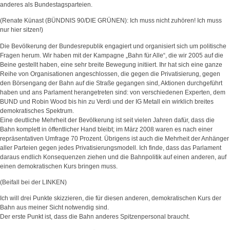
anderes als Bundestagsparteien.
(Renate Künast (BÜNDNIS 90/DIE GRÜNEN): Ich muss nicht zuhören! Ich muss
nur hier sitzen!)
Die Bevölkerung der Bundesrepublik engagiert und organisiert sich um politische
Fragen herum. Wir haben mit der Kampagne „Bahn für Alle“, die wir 2005 auf die
Beine gestellt haben, eine sehr breite Bewegung initiiert. Ihr hat sich eine ganze
Reihe von Organisationen angeschlossen, die gegen die Privatisierung, gegen
den Börsengang der Bahn auf die Straße gegangen sind, Aktionen durchgeführt
haben und ans Parlament herangetreten sind: von verschiedenen Experten, dem
BUND und Robin Wood bis hin zu Verdi und der IG Metall ein wirklich breites
demokratisches Spektrum.
Eine deutliche Mehrheit der Bevölkerung ist seit vielen Jahren dafür, dass die
Bahn komplett in öffentlicher Hand bleibt; im März 2008 waren es nach einer
repräsentativen Umfrage 70 Prozent. Übrigens ist auch die Mehrheit der Anhänger
aller Parteien gegen jedes Privatisierungsmodell. Ich finde, dass das Parlament
daraus endlich Konsequenzen ziehen und die Bahnpolitik auf einen anderen, auf
einen demokratischen Kurs bringen muss.
(Beifall bei der LINKEN)
Ich will drei Punkte skizzieren, die für diesen anderen, demokratischen Kurs der
Bahn aus meiner Sicht notwendig sind.
Der erste Punkt ist, dass die Bahn anderes Spitzenpersonal braucht.