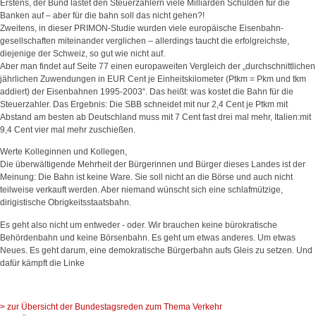
Erstens, der Bund lastet den Steuerzahlern viele Milliarden Schulden für die
Banken auf – aber für die bahn soll das nicht gehen?!
Zweitens, in dieser PRIMON-Studie wurden viele europäische Eisenbahn-
gesellschaften miteinander verglichen – allerdings taucht die erfolgreichste,
diejenige der Schweiz, so gut wie nicht auf.
Aber man findet auf Seite 77 einen europaweiten Vergleich der „durchschnittlichen
jährlichen Zuwendungen in EUR Cent je Einheitskilometer (Ptkm = Pkm und tkm
addiert) der Eisenbahnen 1995-2003“. Das heißt: was kostet die Bahn für die
Steuerzahler. Das Ergebnis: Die SBB schneidet mit nur 2,4 Cent je Ptkm mit
Abstand am besten ab Deutschland muss mit 7 Cent fast drei mal mehr, Italien:mit
9,4 Cent vier mal mehr zuschießen.
Werte Kolleginnen und Kollegen,
Die überwältigende Mehrheit der Bürgerinnen und Bürger dieses Landes ist der
Meinung: Die Bahn ist keine Ware. Sie soll nicht an die Börse und auch nicht
teilweise verkauft werden. Aber niemand wünscht sich eine schlafmützige,
dirigistische Obrigkeitsstaatsbahn.
Es geht also nicht um entweder - oder. Wir brauchen keine bürokratische
Behördenbahn und keine Börsenbahn. Es geht um etwas anderes. Um etwas
Neues. Es geht darum, eine demokratische Bürgerbahn aufs Gleis zu setzen. Und
dafür kämpft die Linke
> zur Übersicht der Bundestagsreden zum Thema Verkehr