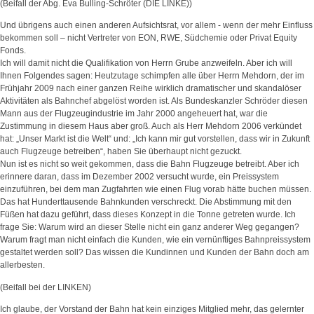
(Beifall der Abg. Eva Bulling-Schröter (DIE LINKE))
Und übrigens auch einen anderen Aufsichtsrat, vor allem - wenn der mehr Einfluss
bekommen soll – nicht Vertreter von EON, RWE, Südchemie oder Privat Equity
Fonds.
Ich will damit nicht die Qualifikation von Herrn Grube anzweifeln. Aber ich will
Ihnen Folgendes sagen: Heutzutage schimpfen alle über Herrn Mehdorn, der im
Frühjahr 2009 nach einer ganzen Reihe wirklich dramatischer und skandalöser
Aktivitäten als Bahnchef abgelöst worden ist. Als Bundeskanzler Schröder diesen
Mann aus der Flugzeugindustrie im Jahr 2000 angeheuert hat, war die
Zustimmung in diesem Haus aber groß. Auch als Herr Mehdorn 2006 verkündet
hat: „Unser Markt ist die Welt“ und: „Ich kann mir gut vorstellen, dass wir in Zukunft
auch Flugzeuge betreiben“, haben Sie überhaupt nicht gezuckt.
Nun ist es nicht so weit gekommen, dass die Bahn Flugzeuge betreibt. Aber ich
erinnere daran, dass im Dezember 2002 versucht wurde, ein Preissystem
einzuführen, bei dem man Zugfahrten wie einen Flug vorab hätte buchen müssen.
Das hat Hunderttausende Bahnkunden verschreckt. Die Abstimmung mit den
Füßen hat dazu geführt, dass dieses Konzept in die Tonne getreten wurde. Ich
frage Sie: Warum wird an dieser Stelle nicht ein ganz anderer Weg gegangen?
Warum fragt man nicht einfach die Kunden, wie ein vernünftiges Bahnpreissystem
gestaltet werden soll? Das wissen die Kundinnen und Kunden der Bahn doch am
allerbesten.
(Beifall bei der LINKEN)
Ich glaube, der Vorstand der Bahn hat kein einziges Mitglied mehr, das gelernter