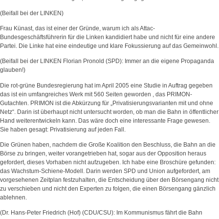
(Beifall bei der LINKEN)
Frau Künast, das ist einer der Gründe, warum ich als Attac-
Bundesgeschäftsführerin für die Linken kandidiert habe und nicht für eine andere
Partei. Die Linke hat eine eindeutige und klare Fokussierung auf das Gemeinwohl.
(Beifall bei der LINKEN Florian Pronold (SPD): Immer an die eigene Propaganda
glauben!)
Die rot-grüne Bundesregierung hat im April 2005 eine Studie in Auftrag gegeben
das ist ein umfangreiches Werk mit 560 Seiten geworden , das PRIMON-
Gutachten. PRIMON ist die Abkürzung für „Privatisierungsvarianten mit und ohne
Netz“. Darin ist überhaupt nicht untersucht worden, ob man die Bahn in öffentlicher
Hand weiterentwickeln kann. Das wäre doch eine interessante Frage gewesen.
Sie haben gesagt: Privatisierung auf jeden Fall.
Die Grünen haben, nachdem die Große Koalition den Beschluss, die Bahn an die
Börse zu bringen, weiter vorangetrieben hat, sogar aus der Opposition heraus
gefordert, dieses Vorhaben nicht aufzugeben. Ich habe eine Broschüre gefunden:
das Wachstum-Schiene-Modell. Darin werden SPD und Union aufgefordert, am
vorgesehenen Zeitplan festzuhalten, die Entscheidung über den Börsengang nicht
zu verschieben und nicht den Experten zu folgen, die einen Börsengang gänzlich
ablehnen.
(Dr. Hans-Peter Friedrich (Hof) (CDU/CSU): Im Kommunismus fährt die Bahn