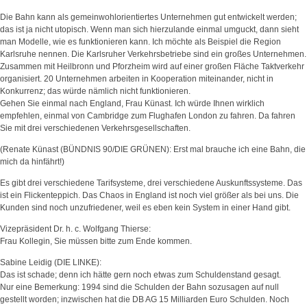
Die Bahn kann als gemeinwohlorientiertes Unternehmen gut entwickelt werden;
das ist ja nicht utopisch. Wenn man sich hierzulande einmal umguckt, dann sieht
man Modelle, wie es funktionieren kann. Ich möchte als Beispiel die Region
Karlsruhe nennen. Die Karlsruher Verkehrsbetriebe sind ein großes Unternehmen.
Zusammen mit Heilbronn und Pforzheim wird auf einer großen Fläche Taktverkehr
organisiert. 20 Unternehmen arbeiten in Kooperation miteinander, nicht in
Konkurrenz; das würde nämlich nicht funktionieren.
Gehen Sie einmal nach England, Frau Künast. Ich würde Ihnen wirklich
empfehlen, einmal von Cambridge zum Flughafen London zu fahren. Da fahren
Sie mit drei verschiedenen Verkehrsgesellschaften.
(Renate Künast (BÜNDNIS 90/DIE GRÜNEN): Erst mal brauche ich eine Bahn, die
mich da hinfährt!)
Es gibt drei verschiedene Tarifsysteme, drei verschiedene Auskunftssysteme. Das
ist ein Flickenteppich. Das Chaos in England ist noch viel größer als bei uns. Die
Kunden sind noch unzufriedener, weil es eben kein System in einer Hand gibt.
Vizepräsident Dr. h. c. Wolfgang Thierse:
Frau Kollegin, Sie müssen bitte zum Ende kommen.
Sabine Leidig (DIE LINKE):
Das ist schade; denn ich hätte gern noch etwas zum Schuldenstand gesagt.
Nur eine Bemerkung: 1994 sind die Schulden der Bahn sozusagen auf null
gestellt worden; inzwischen hat die DB AG 15 Milliarden Euro Schulden. Noch