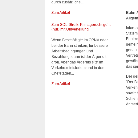
durch zusätzliche...
Zum Artikel
Bahn-A
Allgem
Zum GDL-Streik: Klimagerecht geht
Intere
(nur) mit Umverteilung
Statem
Er nim
Wenn Beschäftigte im ÖPNV oder
gemein
bei der Bahn streiken, für bessere
genau 
Arbeitsbedingungen und
Vertret
Bezahlung, dann ist der Ärger oft
gewähr
groß. Aber das Ärgernis sitzt im
das sp
Verkehrsministerium und in den
Chefetagen...
Der gen
"Der B
Zum Artikel
Verkeh
sowie 
Schien
Anmerk