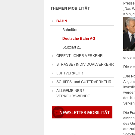
Presse
THEMEN MOBILITÄT
„Das W
Köln, 
BAHN
Bahnlärm
Deutsche Bahn AG
Stuttgart 21
ÖFFENTLICHER VERKEHR
er dem
STRASSE / INDIVIDUALVERKEHR
Die ver
LUFTVERKEHR
„Die Po
Allgem
SCHIFFS- und GÜTERVERKEHR
Investi
ALLGEMEINES /
werden 
VERKEHRSWENDE
des Ka
Verkeh
Die Fr
einbrin
des Gr
auszuri
Sofort