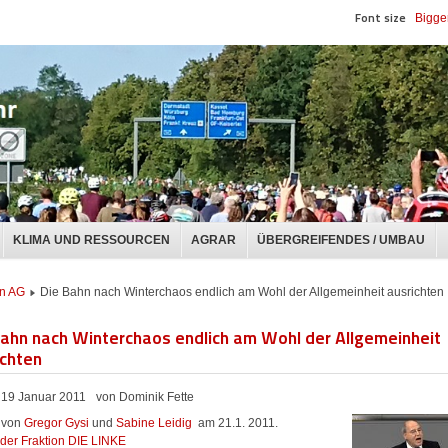
Font size
Bigge
KLIMA UND RESSOURCEN
AGRAR
ÜBERGREIFENDES / UMBAU
n AG
Die Bahn nach Winterchaos endlich am Wohl der Allgemeinheit ausrichten
Bahn nach Winterchaos endlich am Wohl der Allgemeinheit
ichten
19 Januar 2011
von Dominik Fette
 von
Gregor Gysi
und
Sabine Leidig
am 21.1. 2011.
 der Fraktion DIE LINKE