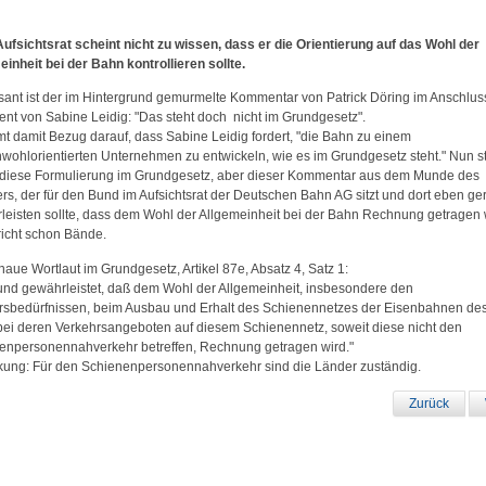
ufsichtsrat scheint nicht zu wissen, dass er die Orientierung auf das Wohl der
einheit bei der Bahn kontrollieren sollte.
ssant ist der im Hintergrund gemurmelte Kommentar von Patrick Döring im Anschlus
ent von Sabine Leidig: "Das steht doch nicht im Grundgesetz".
mt damit Bezug darauf, dass Sabine Leidig fordert, "die Bahn zu einem
wohlorientierten Unternehmen zu entwickeln, wie es im Grundgesetz steht." Nun st
diese Formulierung im Grundgesetz, aber dieser Kommentar aus dem Munde des
ers, der für den Bund im Aufsichtsrat der Deutschen Bahn AG sitzt und dort eben g
leisten sollte, dass dem Wohl der Allgemeinheit bei der Bahn Rechnung getragen 
richt schon Bände.
aue Wortlaut im Grundgesetz, Artikel 87e, Absatz 4, Satz 1:
und gewährleistet, daß dem Wohl der Allgemeinheit, insbesondere den
rsbedürfnissen, beim Ausbau und Erhalt des Schienennetzes der Eisenbahnen de
bei deren Verkehrsangeboten auf diesem Schienennetz, soweit diese nicht den
enpersonennahverkehr betreffen, Rechnung getragen wird."
ung: Für den Schienenpersonennahverkehr sind die Länder zuständig.
Zurück