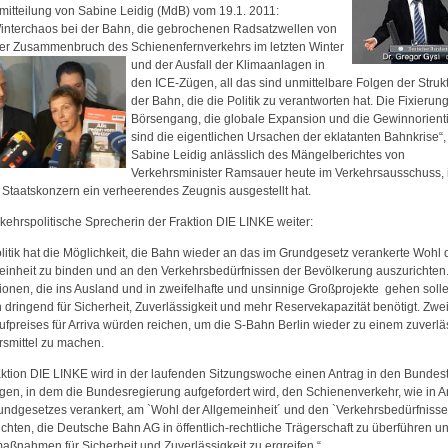
mitteilung von Sabine Leidig (MdB) vom 19.1. 2011:
interchaos bei der Bahn, die gebrochenen Radsatzwellen von
der Zusammenbruch des Schienenfernverkehrs im letzten Winter
und der Ausfall der
Klimaanlagen in
den ICE-Zügen, all das sind unmittelbare Folgen der Struk
der Bahn, die die Politik zu verantworten hat. Die Fixierun
Börsengang, die globale Expansion und die Gewinnorient
sind die eigentlichen Ursachen der eklatanten Bahnkrise“,
Sabine Leidig anlässlich des Mängelberichtes von
Verkehrsminister Ramsauer heute im Verkehrsausschuss,
 Staatskonzern ein verheerendes Zeugnis ausgestellt hat.
kehrspolitische Sprecherin der Fraktion DIE LINKE weiter:
litik hat die Möglichkeit, die Bahn wieder an das im Grundgesetz verankerte Wohl 
einheit zu binden und an den Verkehrsbedürfnissen der Bevölkerung auszurichten
tionen, die ins Ausland und in zweifelhafte und unsinnige Großprojekte gehen soll
dringend für Sicherheit, Zuverlässigkeit und mehr Reservekapazität benötigt. Zweid
ufpreises für Arriva würden reichen, um die S-Bahn Berlin wieder zu einem zuverl
rsmittel zu machen.
aktion DIE LINKE wird in der laufenden Sitzungswoche einen Antrag in den Bundes
gen, in dem die Bundesregierung aufgefordert wird, den Schienenverkehr, wie in Ar
undgesetzes verankert, am `Wohl der Allgemeinheit´ und den `Verkehrsbedürfnisse
chten, die Deutsche Bahn AG in öffentlich-rechtliche Trägerschaft zu überführen u
maßnahmen für Sicherheit und Zuverlässigkeit zu ergreifen.“