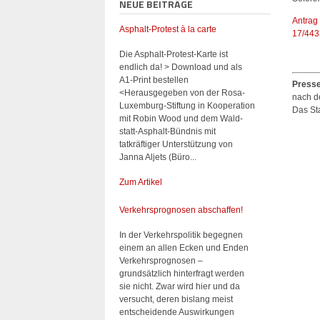
NEUE BEITRÄGE
Antrag
Asphalt-Protest à la carte
17/443
Die Asphalt-Protest-Karte ist
endlich da! > Download und als
A1-Print bestellen
Presse
<Herausgegeben von der Rosa-
nach d
Luxemburg-Stiftung in Kooperation
Das St
mit Robin Wood und dem Wald-
statt-Asphalt-Bündnis mit
tatkräftiger Unterstützung von
Janna Aljets (Büro...
Zum Artikel
Verkehrsprognosen abschaffen!
In der Verkehrspolitik begegnen
einem an allen Ecken und Enden
Verkehrsprognosen –
grundsätzlich hinterfragt werden
sie nicht. Zwar wird hier und da
versucht, deren bislang meist
entscheidende Auswirkungen