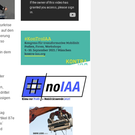
turkrise
g auf den
ierung
 so
 in dem
der
.
en,
rittel
ässigen
tag
tikel 87e
n´
nd