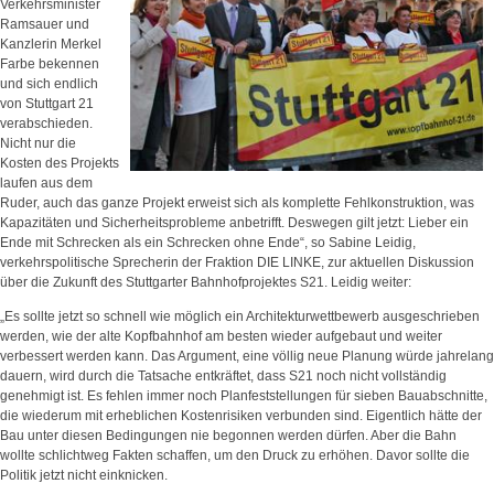
Verkehrsminister
Ramsauer und
Kanzlerin Merkel
Farbe bekennen
und sich endlich
von Stuttgart 21
verabschieden.
Nicht nur die
Kosten des Projekts
laufen aus dem
Ruder, auch das ganze Projekt erweist sich als komplette Fehlkonstruktion, was
Kapazitäten und Sicherheitsprobleme anbetrifft. Deswegen gilt jetzt: Lieber ein
Ende mit Schrecken als ein Schrecken ohne Ende“, so Sabine Leidig,
verkehrspolitische Sprecherin der Fraktion DIE LINKE, zur aktuellen Diskussion
über die Zukunft des Stuttgarter Bahnhofprojektes S21. Leidig weiter:
„Es sollte jetzt so schnell wie möglich ein Architekturwettbewerb ausgeschrieben
werden, wie der alte Kopfbahnhof am besten wieder aufgebaut und weiter
verbessert werden kann. Das Argument, eine völlig neue Planung würde jahrelang
dauern, wird durch die Tatsache entkräftet, dass S21 noch nicht vollständig
genehmigt ist. Es fehlen immer noch Planfeststellungen für sieben Bauabschnitte,
die wiederum mit erheblichen Kostenrisiken verbunden sind. Eigentlich hätte der
Bau unter diesen Bedingungen nie begonnen werden dürfen. Aber die Bahn
wollte schlichtweg Fakten schaffen, um den Druck zu erhöhen. Davor sollte die
Politik jetzt nicht einknicken.