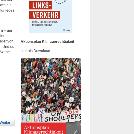
sich als
 für jedes
r
ern – um
ieren.
ieder von
Aktionsplan Klimagerechtigkeit
n. Und es
hier als Download:
 Szene
Weiter