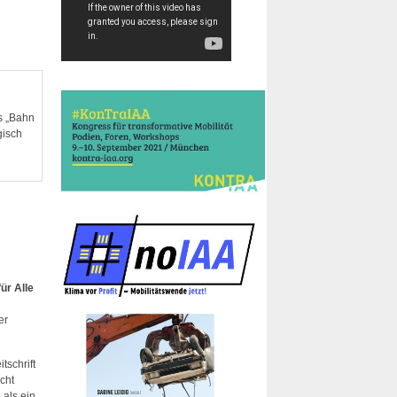
s „Bahn
gisch
ür Alle
er
tschrift
cht
 als ein