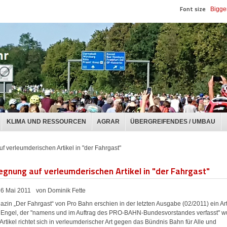
Font size
Bigge
KLIMA UND RESSOURCEN
AGRAR
ÜBERGREIFENDES / UMBAU
 verleumderischen Artikel in "der Fahrgast"
egnung auf verleumderischen Artikel in "der Fahrgast"
6 Mai 2011
von Dominik Fette
azin „Der Fahrgast“ von Pro Bahn erschien in der letzten Ausgabe (02/2011) ein Art
 Engel, der "namens und im Auftrag des PRO-BAHN-Bundesvorstandes verfasst" w
Artikel richtet sich in verleumderischer Art gegen das Bündnis Bahn für Alle und