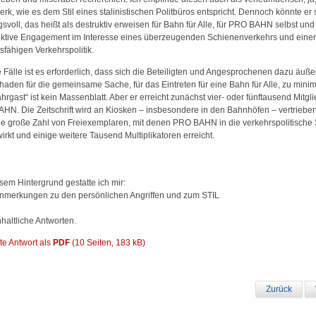
k, wie es dem Stil eines stalinistischen Politbüros entspricht. Dennoch könnte er 
svoll, das heißt als destruktiv erweisen für Bahn für Alle, für PRO BAHN selbst und
uktive Engagement im Interesse eines überzeugenden Schienenverkehrs und eine
sfähigen Verkehrspolitik.
e Fälle ist es erforderlich, dass sich die Beteiligten und Angesprochenen dazu äuß
haden für die gemeinsame Sache, für das Eintreten für eine Bahn für Alle, zu minim
hrgast“ ist kein Massenblatt. Aber er erreicht zunächst vier-­ oder fünftausend Mitgl
HN. Die Zeitschrift wird an Kiosken – insbesondere in den Bahnhöfen – vertriebe
ine große Zahl von Freiexemplaren, mit denen PRO BAHN in die verkehrspolitische
irkt und einige weitere Tausend Multiplikatoren erreicht.
sem Hintergrund gestatte ich mir:
nmerkungen zu den persönlichen Angriffen und zum STIL
haltliche Antworten.
e Antwort als
PDF
(10 Seiten, 183 kB)
Zurück