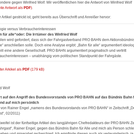
ndere gegen Winfried Wolf. Wir veröffentlichen hier die Antwort von Winfried Wolf
te Antwort als
PDF
)
.
 Artikel gestrickt ist, geht bereits aus Überschrift und Anreißer hervor:
ogie versus Verbraucherinteressen
 für alle“oder: Die Irrtümer des Winfried Wolf
len wird gefordert, dass sich der Fahrgastverband PRO BAHN dem Aktionsbündni
lle“ anschließen solle. Doch eine Analyse ergibt: „Bahn für alle“ argumentiert ideolo
ill eine andere Gesellschaft. PRO BAHN argumentiert pragmatisch und vertritt
aucherinteressen – unabhängig vom politischen Standpunkt der Fahrgäste.
er Arkikel als
PDF
(179 kB)
ed Wolf
t auf den Angriff des Bundesvorstands von PRO BAHN auf das Bündnis Bahn f
und auf mich persönlich
el von Rainer Engel „namens des Bundesvorstands von PRO BAHN“ in Zeitschrift „D
st“, 02/2011)
eifel ist der fünfseitige Artikel des langjährigen Chefredakteurs der PRO BAHN Zei
ahrgast“, Rainer Engel, gegen das Bündnis Bahn für Alle und mich als Person schle
eben und miserabel recherchiert. Ich empfinde diesen auch als verleumderisch, ja,