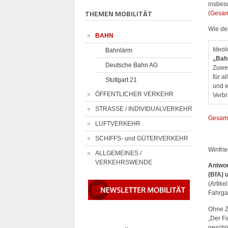
insbeso
THEMEN MOBILITÄT
(
Gesam
Wie der
BAHN
Ideol
Bahnlärm
„Bahn
Deutsche Bahn AG
Zuwei
für a
Stuttgart 21
und w
ÖFFENTLICHER VERKEHR
Verbr
STRASSE / INDIVIDUALVERKEHR
Gesamt
LUFTVERKEHR
SCHIFFS- und GÜTERVERKEHR
Winfri
ALLGEMEINES /
VERKEHRSWENDE
Antwor
(BfA) 
(Artik
Fahrga
Ohne Zw
„Der F
geschri