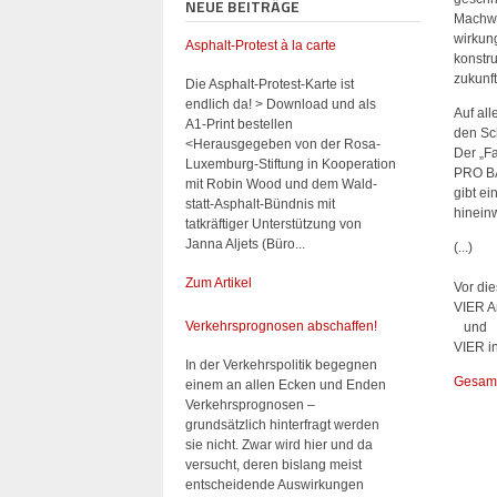
NEUE BEITRÄGE
Machwer
wirkung
Asphalt-Protest à la carte
konstr
zukunft
Die Asphalt-Protest-Karte ist
endlich da! > Download und als
Auf all
A1-Print bestellen
den Sc
<Herausgegeben von der Rosa-
Der „Fa
Luxemburg-Stiftung in Kooperation
PRO BA
mit Robin Wood und dem Wald-
gibt e
statt-Asphalt-Bündnis mit
hineinw
tatkräftiger Unterstützung von
Janna Aljets (Büro...
(...)
Zum Artikel
Vor die
VIER A
Verkehrsprognosen abschaffen!
und
VIER in
In der Verkehrspolitik begegnen
Gesamt
einem an allen Ecken und Enden
Verkehrsprognosen –
grundsätzlich hinterfragt werden
sie nicht. Zwar wird hier und da
versucht, deren bislang meist
entscheidende Auswirkungen