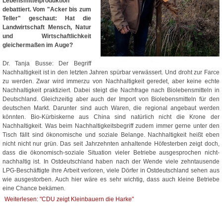
Lebensmittelproduktion"
debattiert. Vom "Acker bis zum
Teller" geschaut: Hat die
Landwirtschaft Mensch, Natur
und Wirtschaftlichkeit
gleichermaßen im Auge?
Dr. Tanja Busse: Der Begriff
Nachhaltigkeit ist in den letzten Jahren spürbar verwässert. Und droht zur Farce
zu werden. Zwar wird immerzu von Nachhaltigkeit geredet, aber keine echte
Nachhaltigkeit praktiziert. Dabei steigt die Nachfrage nach Biolebensmitteln in
Deutschland. Gleichzeitig aber auch der Import von Biolebensmitteln für den
deutschen Markt. Darunter sind auch Waren, die regional angebaut werden
könnten. Bio-Kürbiskerne aus China sind natürlich nicht die Krone der
Nachhaltigkeit. Was beim Nachhaltigkeitsbegriff zudem immer gerne unter den
Tisch fällt sind ökonomische und soziale Belange. Nachhaltigkeit heißt eben
nicht nicht nur grün. Das seit Jahrzehnten anhaltende Höfesterben zeigt doch,
dass die ökonomisch-soziale Situation vieler Betriebe ausgesprochen nicht-
nachhaltig ist. In Ostdeutschland haben nach der Wende viele zehntausende
LPG-Beschäftigte ihre Arbeit verloren, viele Dörfer in Ostdeutschland sehen aus
wie ausgestorben. Auch hier wäre es sehr wichtig, dass auch kleine Betriebe
eine Chance bekämen.
Weiterlesen: "CDU zeigt Kleinbauern die Harke"