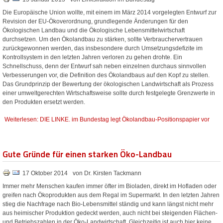
Die Europäische Union wollte, mit einem im März 2014 vorgelegten Entwurf zur
Revision der EU-Ökoverordnung, grundlegende Änderungen für den
Ökologischen Landbau und die Ökologische Lebensmittelwirtschaft
durchsetzen. Um den Ökolandbau zu stärken, sollte Verbrauchervertrauen
zurückgewonnen werden, das insbesondere durch Umsetzungsdefizite im
Kontrollsystem in den letzten Jahren verloren zu gehen drohte. Ein
Schnellschuss, denn der Entwurf sah neben einzelnen durchaus sinnvollen
Verbesserungen vor, die Definition des Ökolandbaus auf den Kopf zu stellen.
Das Grundprinzip der Bewertung der ökologischen Landwirtschaft als Prozess
einer umweltgerechten Wirtschaftsweise sollte durch festgelegte Grenzwerte in
den Produkten ersetzt werden.
Weiterlesen: DIE LINKE. im Bundestag legt Ökolandbau-Positionspapier vor
Gute Gründe für einen starken Öko-Landbau
17 Oktober 2014
von Dr. Kirsten Tackmann
Immer mehr Menschen kaufen immer öfter im Bioladen, direkt im Hofladen oder
greifen nach Ökoprodukten aus dem Regal im Supermarkt. In den letzten Jahren
stieg die Nachfrage nach Bio-Lebensmittel ständig und kann längst nicht mehr
aus heimischer Produktion gedeckt werden, auch nicht bei steigenden Flächen-
und Betriebszahlen in der Öko-Landwirtschaft. Gleichzeitig ist auch hier keine