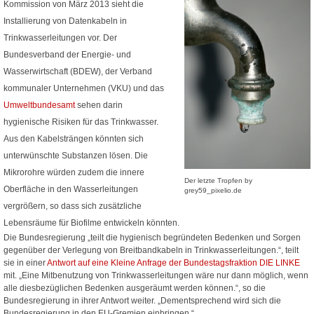
Kommission von März 2013 sieht die
Installierung von Datenkabeln in
Trinkwasserleitungen vor. Der
Bundesverband der Energie- und
Wasserwirtschaft (BDEW), der Verband
kommunaler Unternehmen (VKU) und das
Umweltbundesamt
sehen darin
hygienische Risiken für das Trinkwasser.
Aus den Kabelsträngen könnten sich
unterwünschte Substanzen lösen. Die
Mikrorohre würden zudem die innere
Der letzte Tropfen by
Oberfläche in den Wasserleitungen
grey59_pixelio.de
vergrößern, so dass sich zusätzliche
Lebensräume für Biofilme entwickeln könnten.
Die Bundesregierung „teilt die hygienisch begründeten Bedenken und Sorgen
gegenüber der Verlegung von Breitbandkabeln in Trinkwasserleitungen.“, teilt
sie in einer
Antwort auf eine Kleine Anfrage der Bundestagsfraktion DIE LINKE
mit. „Eine Mitbenutzung von Trinkwasserleitungen wäre nur dann möglich, wenn
alle diesbezüglichen Bedenken ausgeräumt werden können.“, so die
Bundesregierung in ihrer Antwort weiter. „Dementsprechend wird sich die
Bundesregierung in den EU-Gremien einbringen.“