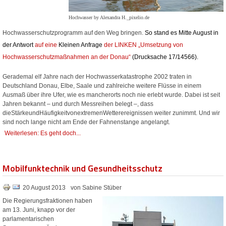
Hochwasser by Alexandra H._pixelio.de
Hochwasserschutzprogramm auf den Weg bringen.
So stand es Mitte August in
der
Antwort
auf eine
Kleinen Anfrage
der LINKEN „Umsetzung von
Hochwasserschutzmaßnahmen an der Donau“
(Drucksache
17/14566
).
Gerademal elf
Jahre
nach
der
Hochwasserkatastrophe
2002
traten
in
Deutschland
Donau,
Elbe, Saale und
zahlreiche
weitere
Flüsse
in einem
Ausmaß über ihre Ufer, wie es mancherorts noch nie erlebt wurde. Dabei ist seit
Jahren bekannt – und durch Messreihen belegt –, dass
di
e
Stärke
und
Häufigkeit
von
extremen
Wetterereignissen weiter zunimmt. Und wir
sind noch lange nicht am Ende der Fahnenstange angelangt.
Weiterlesen: Es geht doch...
Mobilfunktechnik und Gesundheitsschutz
20 August 2013
von Sabine Stüber
Die Regierungsfraktionen haben
am 13. Juni, knapp vor der
parlamentarischen