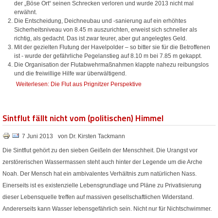
der „Böse Ort“ seinen Schrecken verloren und wurde 2013 nicht mal
erwähnt.
Die Entscheidung, Deichneubau und -sanierung auf ein erhöhtes
Sicherheitsniveau von 8.45 m auszurichten, erweist sich schneller als
richtig, als gedacht. Das ist zwar teurer, aber gut angelegtes Geld.
Mit der gezielten Flutung der Havelpolder – so bitter sie für die Betroffenen
ist - wurde der gefährliche Pegelanstieg auf 8.10 m bei 7.85 m gekappt.
Die Organisation der Flutabwehrmaßnahmen klappte nahezu reibungslos
und die freiwillige Hilfe war überwältigend.
Weiterlesen: Die Flut aus Prignitzer Perspektive
Sintflut fällt nicht vom (politischen) Himmel
7 Juni 2013
von Dr. Kirsten Tackmann
Die Sintflut gehört zu den sieben Geißeln der Menschheit. Die Urangst vor
zerstörerischen Wassermassen steht auch hinter der Legende um die Arche
Noah. Der Mensch hat ein ambivalentes Verhältnis zum natürlichen Nass.
Einerseits ist es existenzielle Lebensgrundlage und Pläne zu Privatisierung
dieser Lebensquelle treffen auf massiven gesellschaftlichen Widerstand.
Andererseits kann Wasser lebensgefährlich sein. Nicht nur für Nichtschwimmer.