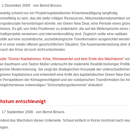
1 Dezember 2009
von Bernd Brouns
ärtig scheint nur ein Projekt kapitalistischer Krisenbewältigung langfristig
oniefähig zu sein, das die dafür nötigen Ressourcen, Akkumulationsdynamiken u
nspotenziale hervorbringen könnte: ein Green New Deal, eine Periode eines grün
lismus. Es gilt, von links Positionen zu entwickeln, die auf die Widersprüche eines
haftsprojekts verweisen und interventionsfähig sind. Zugleich sollte eine radikale
litik auf eine sozialistische, sozialökologische Transformation ausgerichtet werde
ir in einer relativ offenen geschichtlichen Situation. Die Auseinandersetzung über 
ach der Krise ist noch nicht entschieden.
udie "Grüner Kapitalismus. Krise, Klimawandel und kein Ende des Wachstums"
vo
n Kaufmann und Tadzio Müller untersucht die materielle Realität bisheriger Politi
ischer Modernisierung. Sie zeigt die strategischen Konzepte der unterschiedlichen
grünen Kapitalismus und entwickelt eine Kritik des kapitalistischen Green New Dea
 Perspektiven der Klimagerechtigkeit und der solidarischen Transformation bis hi
 möglicherweise notwendigen "Schrumpfungsökonomie" diskutiert.
hstum entschleunigt
17 September 2008
von Bernd Brouns
mindest das Wachstum dieser Unterseite. Schaut einfach in Kürze nochmal nach ne
ngen.