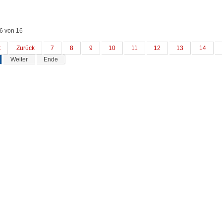
16 von 16
t
Zurück
7
8
9
10
11
12
13
14
Weiter
Ende