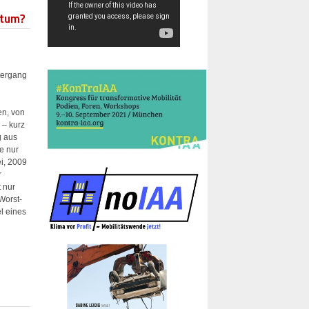
stum?
tergang
en, von
 – kurz
g aus
e nur
i, 2009
r
 nur
Worst-
l eines