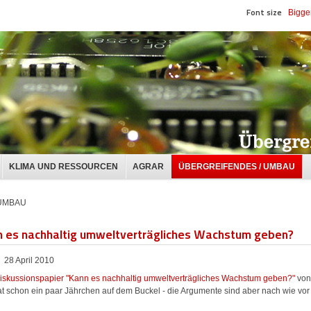
Font size
Bigge
KLIMA UND RESSOURCEN
AGRAR
ÜBERGREIFENDES / UMBAU
 UMBAU
n es nachhaltig umweltverträgliches Wachstum geben?
28 April 2010
iskussionspapier "Kann es nachhaltig umweltverträgliches Wachstum geben?"
von
at schon ein paar Jährchen auf dem Buckel - die Argumente sind aber nach wie vor 