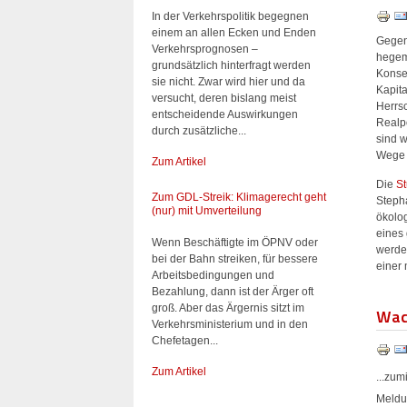
In der Verkehrspolitik begegnen
einem an allen Ecken und Enden
Gegenw
Verkehrsprognosen –
hegem
grundsätzlich hinterfragt werden
Konse
sie nicht. Zwar wird hier und da
Kapita
versucht, deren bislang meist
Herrsc
entscheidende Auswirkungen
Realpo
durch zusätzliche...
sind w
Wege n
Zum Artikel
Die
St
Zum GDL-Streik: Klimagerecht geht
Stepha
(nur) mit Umverteilung
ökolog
eines 
Wenn Beschäftigte im ÖPNV oder
werden
bei der Bahn streiken, für bessere
einer
Arbeitsbedingungen und
Bezahlung, dann ist der Ärger oft
groß. Aber das Ärgernis sitzt im
Wac
Verkehrsministerium und in den
Chefetagen...
Zum Artikel
...zu
Meldu