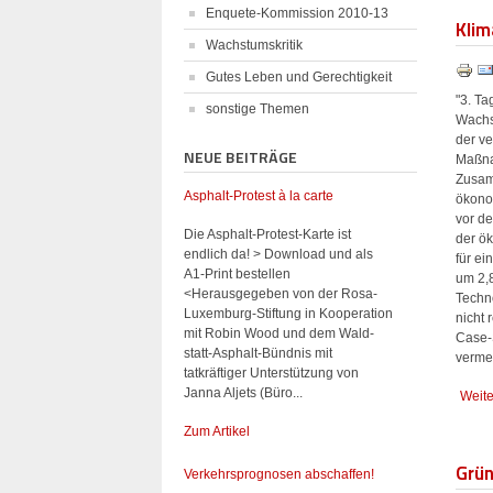
Enquete-Kommission 2010-13
Klim
Wachstumskritik
Gutes Leben und Gerechtigkeit
"3. Ta
sonstige Themen
Wachs
der ve
NEUE BEITRÄGE
Maßna
Zusam
Asphalt-Protest à la carte
ökonom
vor d
Die Asphalt-Protest-Karte ist
der ök
endlich da! > Download und als
für e
A1-Print bestellen
um 2,8
<Herausgegeben von der Rosa-
Techn
Luxemburg-Stiftung in Kooperation
nicht 
mit Robin Wood und dem Wald-
Case-
statt-Asphalt-Bündnis mit
vermei
tatkräftiger Unterstützung von
Janna Aljets (Büro...
Weite
Zum Artikel
Grün
Verkehrsprognosen abschaffen!