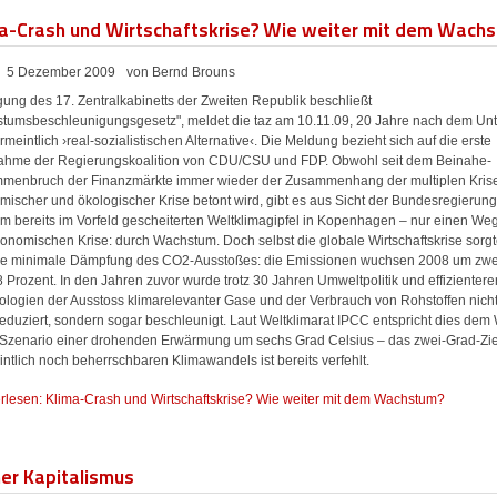
a-Crash und Wirtschaftskrise? Wie weiter mit dem Wach
5 Dezember 2009
von Bernd Brouns
gung des 17. Zentralkabinetts der Zweiten Republik beschließt
tumsbeschleunigungsgesetz", meldet die taz am 10.11.09, 20 Jahre nach dem Un
rmeintlich ›real-sozialistischen Alternative‹. Die Meldung bezieht sich auf die erste
hme der Regierungskoalition von CDU/CSU und FDP. Obwohl seit dem Beinahe-
menbruch der Finanzmärkte immer wieder der Zusammenhang der multiplen Kris
ischer und ökologischer Krise betont wird, gibt es aus Sicht der Bundesregierung
em bereits im Vorfeld gescheiterten Weltklimagipfel in Kopenhagen – nur einen We
onomischen Krise: durch Wachstum. Doch selbst die globale Wirtschaftskrise sorgt
ine minimale Dämpfung des CO2-Ausstoßes: die Emissionen wuchsen 2008 um zwe
 Prozent. In den Jahren zuvor wurde trotz 30 Jahren Umweltpolitik und effizientere
ologien der Ausstoss klimarelevanter Gase und der Verbrauch von Rohstoffen nicht
reduziert, sondern sogar beschleunigt. Laut Weltklimarat IPCC entspricht dies dem 
Szenario einer drohenden Erwärmung um sechs Grad Celsius – das zwei-Grad-Zie
ntlich noch beherrschbaren Klimawandels ist bereits verfehlt.
rlesen: Klima-Crash und Wirtschaftskrise? Wie weiter mit dem Wachstum?
er Kapitalismus