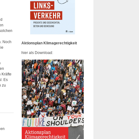
nd
en
 solchen
n. Noch
Aktionsplan Klimagerechtigkeit
die
hier als Download:
n
ken
 Kräfte
l. Es
n zu
uen