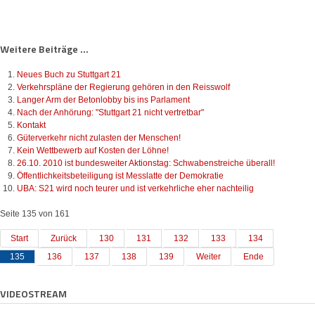
Weitere Beiträge ...
Neues Buch zu Stuttgart 21
Verkehrspläne der Regierung gehören in den Reisswolf
Langer Arm der Betonlobby bis ins Parlament
Nach der Anhörung: "Stuttgart 21 nicht vertretbar"
Kontakt
Güterverkehr nicht zulasten der Menschen!
Kein Wettbewerb auf Kosten der Löhne!
26.10. 2010 ist bundesweiter Aktionstag: Schwabenstreiche überall!
Öffentlichkeitsbeteiligung ist Messlatte der Demokratie
UBA: S21 wird noch teurer und ist verkehrliche eher nachteilig
Seite 135 von 161
Start
Zurück
130
131
132
133
134
135
136
137
138
139
Weiter
Ende
VIDEOSTREAM