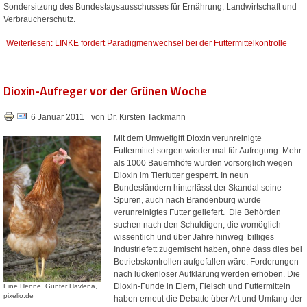
Sondersitzung des Bundestagsausschusses für Ernährung, Landwirtschaft und
Verbraucherschutz.
Weiterlesen: LINKE fordert Paradigmenwechsel bei der Futtermittelkontrolle
Dioxin-Aufreger vor der Grünen Woche
6 Januar 2011
von Dr. Kirsten Tackmann
Mit dem Umweltgift Dioxin verunreinigte
Futtermittel sorgen wieder mal für Aufregung. Mehr
als 1000 Bauernhöfe wurden vorsorglich wegen
Dioxin im Tierfutter gesperrt. In neun
Bundesländern hinterlässt der Skandal seine
Spuren, auch nach Brandenburg wurde
verunreinigtes Futter geliefert. Die Behörden
suchen nach den Schuldigen, die womöglich
wissentlich und über Jahre hinweg billiges
Industriefett zugemischt haben, ohne dass dies bei
Betriebskontrollen aufgefallen wäre. Forderungen
nach lückenloser Aufklärung werden erhoben. Die
Dioxin-Funde in Eiern, Fleisch und Futtermitteln
Eine Henne, Günter Havlena,
pixelio.de
haben erneut die Debatte über Art und Umfang der