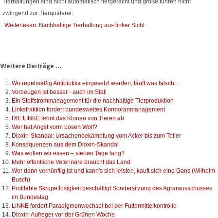
Tierhaltungen sind nicht automatisch tiergerecht und große führen nicht
zwingend zur Tierquälerei.
Weiterlesen: Nachhaltige Tierhaltung aus linker Sicht
Weitere Beiträge ...
Wo regelmäßig Antibiotika eingesetzt werden, läuft was falsch…
Vorbeugen ist besser - auch im Stall
Ein Stoffstrommanagement für die nachhaltige Tierproduktion
Linksfraktion fordert bundesweites Kormoranmanagement
DIE LINKE lehnt das Klonen von Tieren ab
Wer hat Angst vorm bösen Wolf?
Dioxin-Skandal: Ursachenbekämpfung vom Acker bis zum Teller
Konsequenzen aus dem Dioxin-Skandal
Was wollen wir essen – sieben Tage lang?
Mehr öffentliche Veterinäre braucht das Land
Wer dann vernünftig ist und kann's sich leisten, kauft sich eine Gans (Wilhelm
Busch)
Profitable Skrupellosigkeit beschäftigt Sondersitzung des Agrarausschusses
im Bundestag
LINKE fordert Paradigmenwechsel bei der Futtermittelkontrolle
Dioxin-Aufreger vor der Grünen Woche