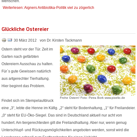
Menschen.
Weiterlesen: Aigners Antibiotika-Politik viel zu zögerlich
Glückliche Ostereier
30 März 2012
von Dr. Kirsten Tackmann
Ostern steht vor der Tür. Zeit im
Garten nach gefärbten
Ostereiern Ausschau zu halten.
Für´s gute Gewissen natürlich
aus artgerechter Tierhaltung.
Hier beginnt das Problem.
Frohe Ostern! Foto: Petra Bork www.pixelio.de
Findet sich im Stempelaufdruck
eine „3“, lebte die Henne im Käfig. „2“ steht für Bodenhaltung, „1“ für Freilandeier.
„0“ steht für EU-Öko-Siegel. Das sind in Deutschland aktuell nur acht von
hundert. Am tiergerechtesten gilt die Freilandhaltung. Aber nur, wenn genug
Unterschlupf- und Rückzugsmöglichkeiten angeboten werden, sonst wird die