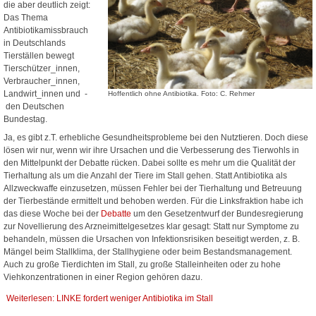
die aber deutlich zeigt:
Das Thema
Antibiotikamissbrauch
in Deutschlands
Tierställen bewegt
Tierschützer_innen,
Verbraucher_innen,
Landwirt_innen und
-
Hoffentlich ohne Antibiotika. Foto: C. Rehmer
den Deutschen
Bundestag.
Ja, es gibt z.T. erhebliche Gesundheitsprobleme bei den Nutztieren. Doch diese
lösen wir nur, wenn wir ihre Ursachen und die Verbesserung des Tierwohls in
den Mittelpunkt der Debatte rücken. Dabei sollte es mehr um die Qualität der
Tierhaltung als um die Anzahl der Tiere im Stall gehen. Statt Antibiotika als
Allzweckwaffe einzusetzen, müssen Fehler bei der Tierhaltung und Betreuung
der Tierbestände ermittelt und behoben werden. Für die Linksfraktion habe ich
das diese Woche bei der
Debatte
um den Gesetzentwurf der Bundesregierung
zur Novellierung des Arzneimittelgesetzes klar gesagt: Statt nur Symptome zu
behandeln, müssen die Ursachen von Infektionsrisiken beseitigt werden, z. B.
Mängel beim Stallklima, der Stallhygiene oder beim Bestandsmanagement.
Auch zu große Tierdichten im Stall, zu große Stalleinheiten oder zu hohe
Viehkonzentrationen in einer Region gehören dazu.
Weiterlesen: LINKE fordert weniger Antibiotika im Stall