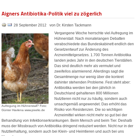
Aigners Antibiotika-Politik viel zu zögerlich
28 September 2012
von Dr. Kirsten Tackmann
Vergangene Woche herrschte viel Aufregung im
Hühnerstall. Nach monatelangen Debatten
verabschiedete das Bundeskabinett endlich den
Gesetzentwurf zur Änderung des
Arzneimittelgesetzes. 1.700 Tonnen Antibiotika
landen jedes Jahr in den deutschen Tierställen.
Das sind deutlich mehr als vermutet und
zweifellos alarmierend. Allerdings sagt die
Gesamtmenge nur wenig über die konkret
dahinter stehenden Probleme. Fest steht aber:
Antibiotika werden bei den jährlich in
Deutschland gehaltenen 800 Millionen
Nutztieren nicht nur zu häufig, sondern auch
unsachgemäß angewendet. Das erhöht das
Aufregung im Hühnerstall? Foto:
Risiko von Resistenzen. Die so wichtigen
Günter Havlena www.pixelio.de
Arzneimittel wirken nicht mehr so gut bei der
Behandlung von Infektionserkrankungen. Beim Mensch und beim Tier. Deshalb
muss der Missbrauch von Antibiotika dringend reduziert werden. Nicht nur in der
Nutztierhaltung, sondern auch bei Klein- und Heimtieren und auch bei uns