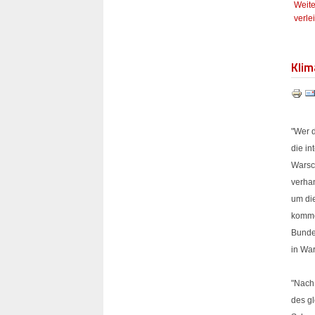
Weite
verle
Klim
"Wer d
die i
Warsch
verha
um die
komme
Bunde
in Wa
"Nach
des g