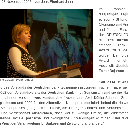
28 November 2013
von Jens-Eberhard Jahn
Im Rahmen
diesjährigen Tag
ethecon - Stiftung
Ökonomie sind An
und Jürgen Fitsc
der DEUTSCHE
mit dem Internat
ethecon Black 
Award 2013 ges
worden. Den Blue
Award erhie
Auschwitz-Überle
Esther Bejarano.
ine Lötzsch (Foto: ethecon)
Seit 2009 ist An
ied des Vorstands der Deutschen Bank. Zusammen mit Jürgen Fitschen
hat er se
2012 den Vorstandsvorsitz der Deutschen Bank inne. Gemeinsam sind sie die Na
angjährigen Vorstandsvorsitzenden Josef Ackermann.
Axel Köhler-Schnura, Grü
ung ethecon und 2008 für den Alternativen Nobelpreis nominiert, betont die Notwe
Schmähpreises: „Es gibt viele Preise, die 'Errungenschaften' und 'Verdienste' in 
r und Wissenschaft auszeichnen, doch viel zu wenige Preise, die Widersta
erende soziale, politische und ökologische Entwicklungen würdigen. Und fakt
 Preis, der Verantwortung für Barbarei und Zerstörung anprangert."