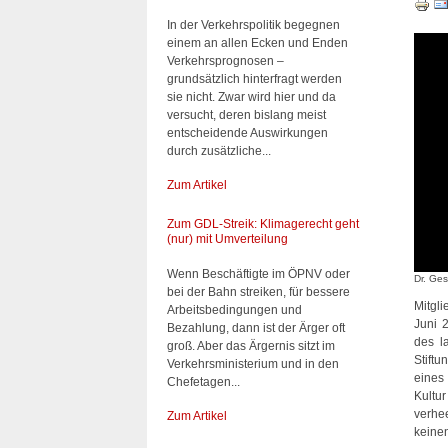
In der Verkehrspolitik begegnen
einem an allen Ecken und Enden
Verkehrsprognosen –
grundsätzlich hinterfragt werden
sie nicht. Zwar wird hier und da
versucht, deren bislang meist
entscheidende Auswirkungen
durch zusätzliche...
Zum Artikel
Zum GDL-Streik: Klimagerecht geht
(nur) mit Umverteilung
Wenn Beschäftigte im ÖPNV oder
Dr. Ges
bei der Bahn streiken, für bessere
Mitgl
Arbeitsbedingungen und
Juni 
Bezahlung, dann ist der Ärger oft
des l
groß. Aber das Ärgernis sitzt im
Stift
Verkehrsministerium und in den
eines 
Chefetagen...
Kultu
verhe
Zum Artikel
keinen