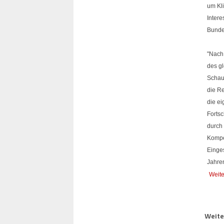
um Kl
Intere
Bunde
"Nach
des g
Schau
die R
die e
Forts
durch
Kompe
Einge
Jahre
Weite
Weiter