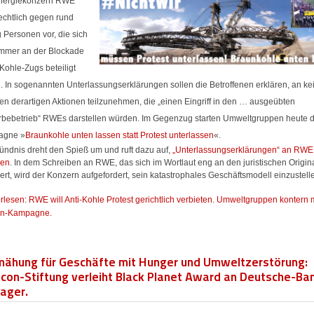
nergiekonzern RWE
echtlich gegen rund
g Personen vor, die sich
mmer an der Blockade
Kohle-Zugs beteiligt
. In sogenannten Unterlassungserklärungen sollen die Betroffenen erklären, an ke
en derartigen Aktionen teilzunehmen, die „einen Eingriff in den … ausgeübten
bebetrieb“ RWEs darstellen würden. Im Gegenzug starten Umweltgruppen heute d
agne »
Braunkohle unten lassen statt Protest unterlassen
«.
ündnis dreht den Spieß um und ruft dazu auf,
„Unterlassungserklärungen“ an RWE
ken
. In dem Schreiben an RWE, das sich im Wortlaut eng an den juristischen Origin
iert, wird der Konzern aufgefordert, sein katastrophales Geschäftsmodell einzustell
rlesen: RWE will Anti-Kohle Protest gerichtlich verbieten. Umweltgruppen kontern 
n-Kampagne.
mähung für Geschäfte mit Hunger und Umweltzerstörung:
con-Stiftung verleiht Black Planet Award an Deutsche-Ba
ager.