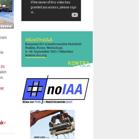
inen
ie
 zu
alen
en.
mit
nk-