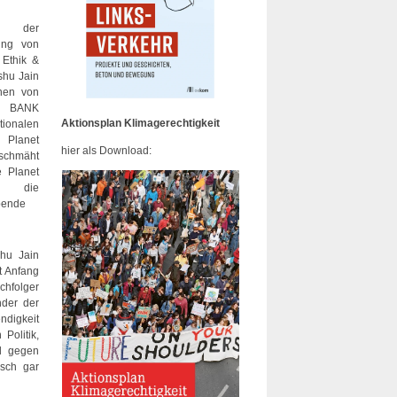
 der
ung von
 Ethik &
shu Jain
hen von
N BANK
Aktionsplan Klimagerechtigkeit
ionalen
Planet
hier als Download:
chmäht
 Planet
lt die
bende
shu Jain
it Anfang
chfolger
nder der
ndigkeit
Politik,
nd gegen
isch gar