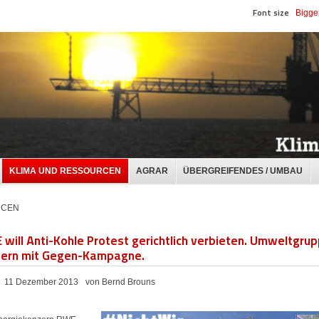
Font size
Bigge
KLIMA UND RESSOURCEN
AGRAR
ÜBERGREIFENDES / UMBAU
RCEN
will Anti-Kohle Protest gerichtlich verbieten. Umweltgru
tern mit Gegen-Kampagne.
11 Dezember 2013
von Bernd Brouns