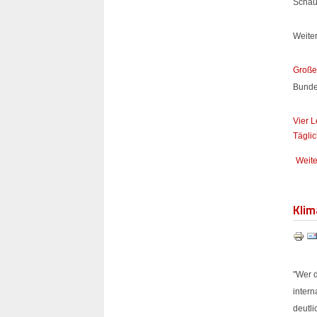
Schau
Weite
Große
Bunde
Vier 
Tägli
Weite
Klim
"Wer d
inter
deutl