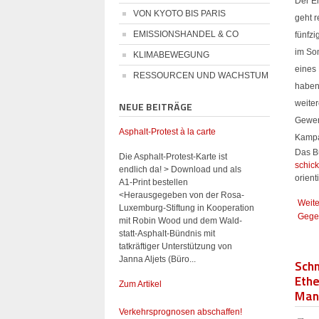
Der E
VON KYOTO BIS PARIS
geht r
EMISSIONSHANDEL & CO
fünfzi
im So
KLIMABEWEGUNG
eines 
RESSOURCEN UND WACHSTUM
haben
weiter
NEUE BEITRÄGE
Gewer
Asphalt-Protest à la carte
Kamp
Das B
Die Asphalt-Protest-Karte ist
schic
endlich da! > Download und als
orient
A1-Print bestellen
<Herausgegeben von der Rosa-
Weite
Luxemburg-Stiftung in Kooperation
Gege
mit Robin Wood und dem Wald-
statt-Asphalt-Bündnis mit
tatkräftiger Unterstützung von
Janna Aljets (Büro...
Sch
Ethe
Zum Artikel
Man
Verkehrsprognosen abschaffen!