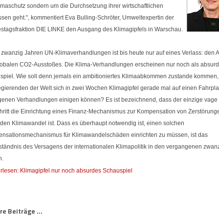
imaschutz sondern um die Durchsetzung ihrer wirtschaftlichen
ssen geht.", kommentiert Eva Bulling-Schröter, Umweltexpertin der
stagsfraktion DIE LINKE den Ausgang des Klimagipfels in Warschau.
 zwanzig Jahren UN-Klimaverhandlungen ist bis heute nur auf eines Verlass: den 
lobalen CO2-Ausstoßes. Die Klima-Verhandlungen erscheinen nur noch als absur
spiel. Wie soll denn jemals ein ambitioniertes Klimaabkommen zustande kommen
egierenden der Welt sich in zwei Wochen Klimagipfel gerade mal auf einen Fahrpla
igenen Verhandlungen einigen können? Es ist bezeichnend, dass der einzige vage
chritt die Einrichtung eines Finanz-Mechanismus zur Kompensation von Zerstörung
 den Klimawandel ist. Dass es überhaupt notwendig ist, einen solchen
nsationsmechanismus für Klimawandelschäden einrichten zu müssen, ist das
ständnis des Versagens der internationalen Klimapolitik in den vergangenen zwan
n.
rlesen: Klimagipfel nur noch absurdes Schauspiel
e Beiträge ...