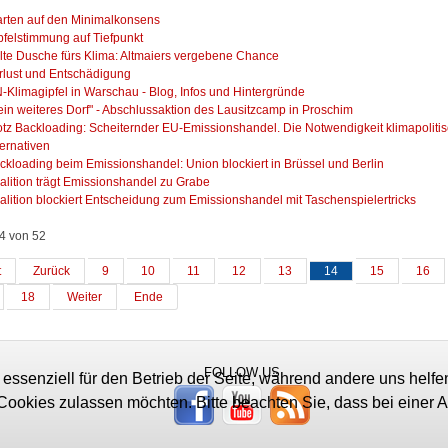
rten auf den Minimalkonsens
pfelstimmung auf Tiefpunkt
lte Dusche fürs Klima: Altmaiers vergebene Chance
rlust und Entschädigung
-Klimagipfel in Warschau - Blog, Infos und Hintergründe
ein weiteres Dorf" - Abschlussaktion des Lausitzcamp in Proschim
otz Backloading: Scheiternder EU-Emissionshandel. Die Notwendigkeit klimapoliti
ternativen
ckloading beim Emissionshandel: Union blockiert in Brüssel und Berlin
alition trägt Emissionshandel zu Grabe
alition blockiert Entscheidung zum Emissionshandel mit Taschenspielertricks
14 von 52
t
Zurück
9
10
11
12
13
14
15
16
18
Weiter
Ende
FOLLOW US
 essenziell für den Betrieb der Seite, während andere uns helf
 Cookies zulassen möchten. Bitte beachten Sie, dass bei einer 