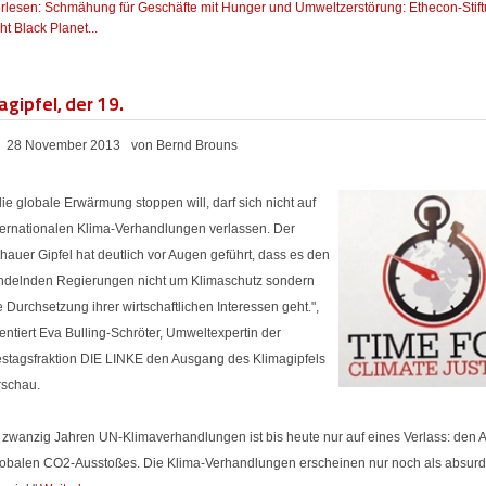
rlesen: Schmähung für Geschäfte mit Hunger und Umweltzerstörung: Ethecon-Stif
iht Black Planet...
agipfel, der 19.
28 November 2013
von Bernd Brouns
ie globale Erwärmung stoppen will, darf sich nicht auf
nternationalen Klima-Verhandlungen verlassen. Der
auer Gipfel hat deutlich vor Augen geführt, dass es den
ndelnden Regierungen nicht um Klimaschutz sondern
 Durchsetzung ihrer wirtschaftlichen Interessen geht.",
ntiert Eva Bulling-Schröter, Umweltexpertin der
stagsfraktion DIE LINKE den Ausgang des Klimagipfels
rschau.
 zwanzig Jahren UN-Klimaverhandlungen ist bis heute nur auf eines Verlass: den 
lobalen CO2-Ausstoßes. Die Klima-Verhandlungen erscheinen nur noch als absur