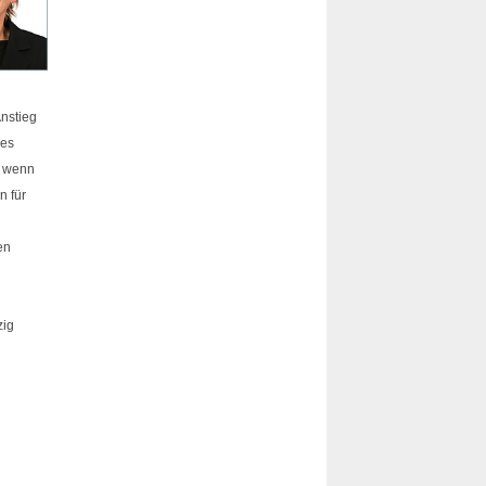
Anstieg
des
, wenn
n für
en
zig