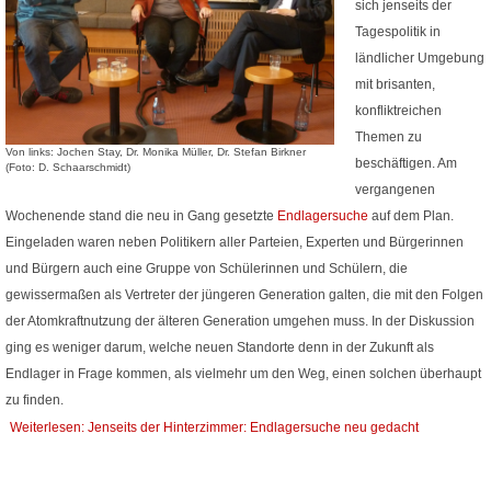
sich jenseits der
Tagespolitik in
ländlicher Umgebung
mit brisanten,
konfliktreichen
Themen zu
Von links: Jochen Stay, Dr. Monika Müller, Dr. Stefan Birkner
beschäftigen. Am
(Foto: D. Schaarschmidt)
vergangenen
Wochenende stand die neu in Gang gesetzte
Endlagersuche
auf dem Plan.
Eingeladen waren neben Politikern aller Parteien, Experten und Bürgerinnen
und Bürgern auch eine Gruppe von Schülerinnen und Schülern, die
gewissermaßen als Vertreter der jüngeren Generation galten, die mit den Folgen
der Atomkraftnutzung der älteren Generation umgehen muss. In der Diskussion
ging es weniger darum, welche neuen Standorte denn in der Zukunft als
Endlager in Frage kommen, als vielmehr um den Weg, einen solchen überhaupt
zu finden.
Weiterlesen: Jenseits der Hinterzimmer: Endlagersuche neu gedacht