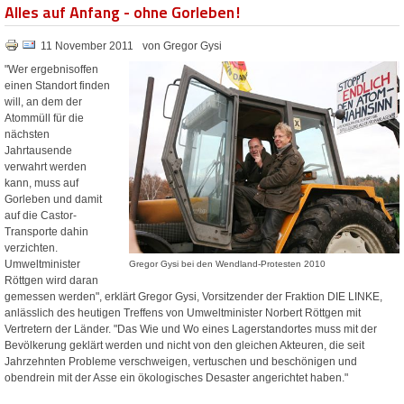
Alles auf Anfang - ohne Gorleben!
11 November 2011
von Gregor Gysi
"Wer ergebnisoffen
einen Standort finden
will, an dem der
Atommüll für die
nächsten
Jahrtausende
verwahrt werden
kann, muss auf
Gorleben und damit
auf die Castor-
Transporte dahin
verzichten.
Umweltminister
Gregor Gysi bei den Wendland-Protesten 2010
Röttgen wird daran
gemessen werden", erklärt Gregor Gysi, Vorsitzender der Fraktion DIE LINKE,
anlässlich des heutigen Treffens von Umweltminister Norbert Röttgen mit
Vertretern der Länder. "Das Wie und Wo eines Lagerstandortes muss mit der
Bevölkerung geklärt werden und nicht von den gleichen Akteuren, die seit
Jahrzehnten Probleme verschweigen, vertuschen und beschönigen und
obendrein mit der Asse ein ökologisches Desaster angerichtet haben."