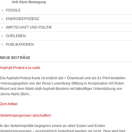
Anti-Atom-Bewegung
FOSSILE
ENERGIEEFFIZIENZ
WIRTSCHAFT UND POLITIK
GORLEBEN
PUBLIKATIONEN
NEUE BEITRÄGE
Asphalt-Protest à la carte
Die Asphalt-Protest-Karte ist endlich da! > Download und als A1-Print bestellen
<Herausgegeben von der Rosa-Luxemburg-Stiftung in Kooperation mit Robin
Wood und dem Wald-statt-Asphalt-Bündnis mit tatkräftiger Unterstützung von
Janna Aljets (Büro...
Zum Artikel
Verkehrsprognosen abschaffen!
In der Verkehrspolitik begegnen einem an allen Ecken und Enden
Verkehrsprognosen – grundsätzlich hinterfragt werden sie nicht. Zwar wird hier