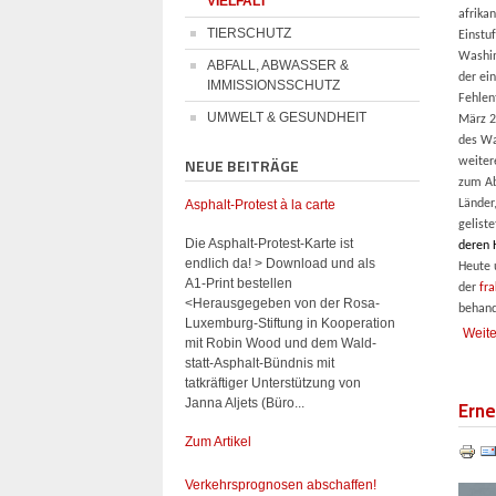
VIELFALT
afrika
TIERSCHUTZ
Einstu
Washin
ABFALL, ABWASSER &
der ei
IMMISSIONSSCHUTZ
Fehlen
UMWELT & GESUNDHEIT
März 2
des Wa
NEUE BEITRÄGE
weiter
zum Ab
Länder
Asphalt-Protest à la carte
geliste
Die Asphalt-Protest-Karte ist
deren 
endlich da! > Download und als
Heute 
A1-Print bestellen
der
fr
<Herausgegeben von der Rosa-
behand
Luxemburg-Stiftung in Kooperation
Weite
mit Robin Wood und dem Wald-
statt-Asphalt-Bündnis mit
tatkräftiger Unterstützung von
Erne
Janna Aljets (Büro...
Zum Artikel
Verkehrsprognosen abschaffen!