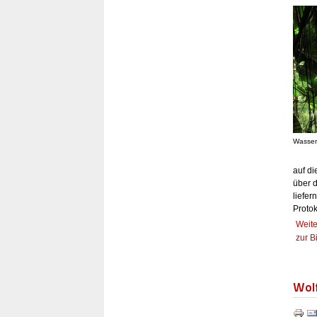
Wasserf
auf d
über 
liefe
Protok
Weite
zur B
Wolf