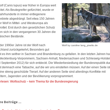
lf (Canis lupus) war früher in Europa weit
itet. Als Beutegreifer gefürchtet, wurde er
Jahrhunderte in immer entlegenere
ebiete abgedrängt. Seit etwa 150 Jahren
er Wolf in Mittel- und Westeuropa als
ottet. Erst durch den gesetzlichen Schutz
ten sich in den vergangenen 30 Jahren die
äischen Bestände.
der 1990er Jahre ist der Wolf nach
Wolf by caroline lang_pixelio.de
chland zurückgekehrt
.
Besonders gut
t es ihm seither in Sachsen und Brandenburg zu gefallen. In den letzten Jahren hat
Mecklenburg-Vorpommern
, Sachsen-Anhalt, Niedersachsen und Schleswig-Holste
d September 2012) f
ür sich entdeckt. Die
Wiederbesiedlung der Bundesrepublik du
st demnach eine Tatsache, auf die wir uns einstellen müssen. Auf der einen Seite is
ine streng geschützte Tierart. Auf der anderen Seite sind allerdings Konflikte mit
altern, Jagenden und der Bevölkerung vorprogrammiert.
rlesen: Wolfsschutz – kein Thema für die Bundesregierung
e Beiträge ...