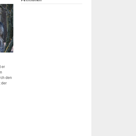
 er
in
rch den
t der