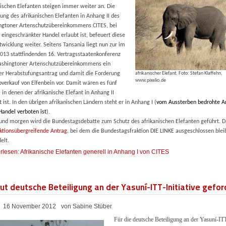
nischen Elefanten steigen immer weiter an. Die
fung des afrikanischen Elefanten in Anhang II des
gtoner Artenschutzübereinkommens CITES, bei
n eingeschränkter Handel erlaubt ist, befeuert diese
twicklung weiter. Seitens Tansania liegt nun zur im
013 stattfindenden 16. Vertragsstaatenkonferenz
shingtoner Artenschutzübereinkommens ein
er Herabstufungsantrag und damit die Forderung
afrikanischer Elefant, Foto: Stefan Klaffehn,
www.pixelio.de
verkauf von Elfenbein vor. Damit wären es fünf
, in denen der afrikanische Elefant in Anhang II
t ist. In den übrigen afrikanischen Ländern steht er in Anhang I (
vom Aussterben bedrohte A
Handel verboten ist
).
und morgen wird die Bundestagsdebatte zum Schutz des afrikanischen Elefanten
geführt. D
aktionsübergreifende Antrag
, bei dem die Bundestagsfraktion DIE LINKE ausgeschlossen blei
elt.
rlesen: Afrikanische Elefanten generell in Anhang I von CITES
ut deutsche Beteiligung an der Yasuní-ITT-Initiative gefor
16 November 2012
von Sabine Stüber
Für die deutsche Beteiligung an der Yasuní-IT