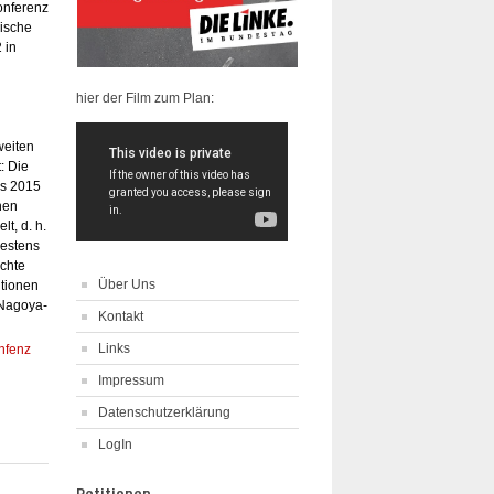
onferenz
gische
 in
hier der Film zum Plan:
weiten
: Die
bis 2015
hen
t, d. h.
destens
chte
Über Uns
ntionen
 Nagoya-
Kontakt
Links
onfenz
Impressum
Datenschutzerklärung
LogIn
Petitionen