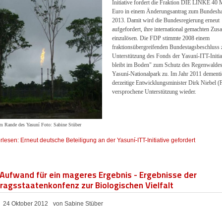
Initiative fordert die Fraktion DIE LINKE 40 
Euro in einem Änderungsantrag zum Bundesha
2013. Damit wird die Bundesregierung erneut
aufgefordert, ihre international gemachten Zus
einzulösen. Die FDP stimmte 2008 einem
fraktionsübergreifenden Bundestagsbeschluss 
Unterstützung des Fonds der Yasuní-ITT-Initia
bleibt im Boden" zum Schutz des Regenwalde
Yasuní-Nationalpark zu. Im Jahr 2011 dementie
derzeitige Entwicklungsminister Dirk Niebel (
versprochene Unterstützung wieder.
am Rande des Yasuní Foto: Sabine Stüber
rlesen: Erneut deutsche Beteiligung an der Yasuní-ITT-Initiative gefordert
 Aufwand für ein mageres Ergebnis - Ergebnisse der
ragsstaatenkonfenz zur Biologischen Vielfalt
24 Oktober 2012
von Sabine Stüber