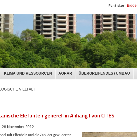
Font size
Bigge
KLIMA UND RESSOURCEN
AGRAR
ÜBERGREIFENDES / UMBAU
LOGISCHE VIELFALT
kanische Elefanten generell in Anhang I von CITES
28 November 2012
ndel mit Elfenbein und die Zahl der gewilderten