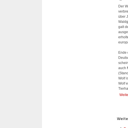
Der Wo
verbre
über 
Waldg
galt d
ausger
erhol
europ
Ende 
Deuts
schein
auch 
(Stan
Wolf i
Wolf e
Tierh
Weite
Weiter