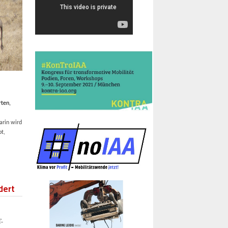
rten,
arin
wird
bt,
dert
T-