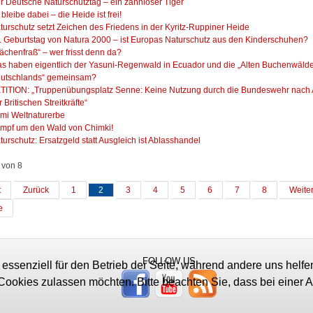
r Deutsche Naturschutztag – ein zahnloser Tiger
 bleibe dabei – die Heide ist frei!
turschutz setzt Zeichen des Friedens in der Kyritz-Ruppiner Heide
. Geburtstag von Natura 2000 – ist Europas Naturschutz aus den Kinderschuhen?
lächenfraß“ – wer frisst denn da?
s haben eigentlich der Yasuni-Regenwald in Ecuador und die „Alten Buchenwäld
utschlands“ gemeinsam?
TITION: „Truppenübungsplatz Senne: Keine Nutzung durch die Bundeswehr nach
r Britischen Streitkräfte“
imi Weltnaturerbe
mpf um den Wald von Chimki!
turschutz: Ersatzgeld statt Ausgleich ist Ablasshandel
 von 8
t
Zurück
1
2
3
4
5
6
7
8
Weite
e
FOLLOW US
 essenziell für den Betrieb der Seite, während andere uns helf
 Cookies zulassen möchten. Bitte beachten Sie, dass bei einer 