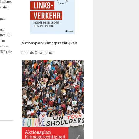
Millionen
ushalt
agen
zur
tive "Öl
s im
Aktionsplan Klimagerechtigkeit
rt der
FDP) die
hier als Download: