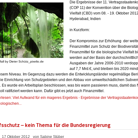
Die Ergebnisse der 11. Vertragsstaatenk
(COP 11) der Konvention über die Biolo
Vielfalt (CBD) vom 0
8. - 19. Oktober 2012
Hyderabad, Indien
in Kurzform:
Der Kompromiss zur Erhöhung
der welt
Finanzmittel zum Schutz der Biodiversität
Finanzmittel für die biologische Vielfalt 
werden auf der Basis der durchschnittlic
all by Dieter Schütz_pixelio.de
Ausgaben der Jahre 2006-2010 verdoppel
auf 7,7 Mrd.€, und bleiben bis 2020 min
iesem Niveau. Im Gegenzug dazu werden die Entwicklungsländer regelmäßige Beri
die Einrichtung von Schutzgebieten und den Abbau von umweltschädlichen Subve
rn. Es wurde ein Arbeitsplan beschlossen, was bis wann passieren muss, damit das
oll ratifiziert werden kann. Dafür gibt es jetzt auch Finanzmittel.
rlesen: Viel Aufwand für ein mageres Ergebnis - Ergebnisse der Vertragsstaatenk
iologischen...
sschutz – kein Thema für die Bundesregierung
17 Oktober 2012
von Sabine Stüber